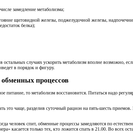
 числе замедление метаболизма;
тояние щитовидной железы, поджелудочной железы, надпочечни
едостаток белка);
 в остальных случаях ускорить метаболизм вполне возможно, ес
иведет в порядок и фигуру.
 обменных процессов
ое питание, то метаболизм восстановится. Питаться надо регуля
делать это чаще, разделив суточный рацион на пять-шесть приемо
 Когда человек спит, обменные процессы замедляются по естеств
ра» касается только тех, кто ложится спать в 21.00. Во всех ост