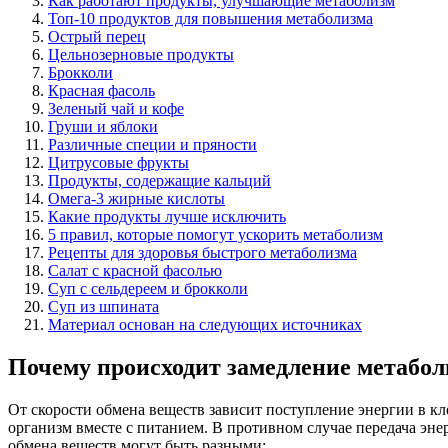
Как работают продукты, улучшающие метаболизм
Топ-10 продуктов для повышения метаболизма
Острый перец
Цельнозерновые продукты
Брокколи
Красная фасоль
Зеленый чай и кофе
Груши и яблоки
Различные специи и пряности
Цитрусовые фрукты
Продукты, содержащие кальций
Омега-3 жирные кислоты
Какие продукты лучше исключить
5 правил, которые помогут ускорить метаболизм
Рецепты для здоровья быстрого метаболизма
Салат с красной фасолью
Суп с сельдереем и брокколи
Суп из шпината
Материал основан на следующих источниках
Почему происходит замедление метабо
От скорости обмена веществ зависит поступление энергии в к
организм вместе с питанием. В противном случае передача эн
обмена веществ могут быть разными: