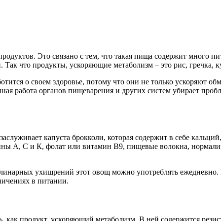
продуктов. Это связано с тем, что такая пища содержит много п
Так что продукты, ускоряющие метаболизм – это рис, гречка, ку
отится о своем здоровье, потому что они не только ускоряют об
ная работа органов пищеварения и других систем убирает пробл
аслуживает капуста брокколи, которая содержит в себе кальций
мины А, С и К, фолат или витамин В9, пищевые волокна, нормал
линарных ухищрений этот овощ можно употреблять ежедневно. 
ничениях в питании.
, как продукт, ускоряющий метаболизм. В ней содержится резис