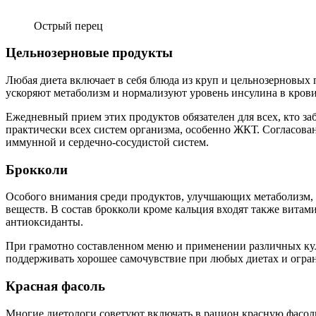
Острый перец
Цельнозерновые продукты
Любая диета включает в себя блюда из круп и цельнозерновых 
ускоряют метаболизм и нормализуют уровень инсулина в крови. 
Ежедневный прием этих продуктов обязателен для всех, кто заб
практически всех систем организма, особенно ЖКТ. Согласован
иммунной и сердечно-сосудистой систем.
Брокколи
Особого внимания среди продуктов, улучшающих метаболизм, з
веществ. В состав брокколи кроме кальция входят также вита
антиоксиданты.
При грамотно составленном меню и применении различных ку
поддерживать хорошее самочувствие при любых диетах и огра
Красная фасоль
Многие диетологи советуют включать в рацион красную фасоль