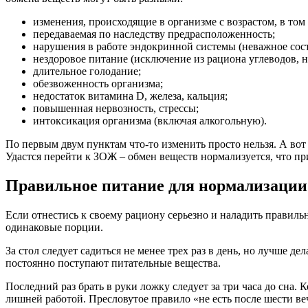
изменения, происходящие в организме с возрастом, в том
передаваемая по наследству предрасположенность;
нарушения в работе эндокринной системы (неважное сос
нездоровое питание (исключение из рациона углеводов, н
длительное голодание;
обезвоженность организма;
недостаток витамина D, железа, кальция;
повышенная нервозность, стрессы;
интоксикация организма (включая алкогольную).
По первым двум пунктам что-то изменить просто нельзя. А вот
Удастся перейти к ЗОЖ – обмен веществ нормализуется, что пр
Правильное питание для нормализации
Если отнестись к своему рациону серьезно и наладить правильн
одинаковые порции.
За стол следует садиться не менее трех раз в день, но лучше 
постоянно поступают питательные вещества.
Последний раз брать в руки ложку следует за три часа до сна.
лишней работой. Пресловутое правило «не есть после шести вече