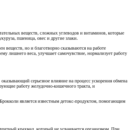
итательных веществ, сложных углеводов и витаминов, которые
куруза, пшеница, овес и другие злаки.
мен веществ, но и благотворно сказываются на работе
ему лишнего веса, улучшает самочувствие, нормализует работу
, оказывающий серьезное влияние на процесс ускорения обмена
изующие работу желудочно-кишечного тракта, и
Брокколи является известным детокс-продуктом, помогающим
тентный крахмал, который не усваивается организмом. При