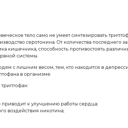
веческое тело само не умеет синтезировать трипто
изводство серотонина. От количества последнего з
тика кишечника, способность противостоять различ
ервной системы.
м с лишним весом, тем, кто находится в депрессив
птофана в организме.
 триптофан:
о приводит к улучшению работы сердца;
ого воздействия никотина;