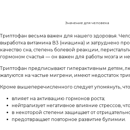
Значение для человека
Триптофан весьма важен для нашего здоровья. Чело
выработка витамина В3 (ниацина) и затруднено про
качество сна, степень болевой реакции, перисталь
гормоном счастья — он важен для работы мозга и н
Триптофан предписывают гиперактивным детям, людя
жалуются на частые мигрени, имеют недостаток три
Кроме вышеперечисленного следует упомянуть, что
влияет на активацию гормонов роста;
нейтрализует негативное влияние стрессов, чт
в некоторой степени защищает от отрицательн
предотвращает повторное развитие булимии.