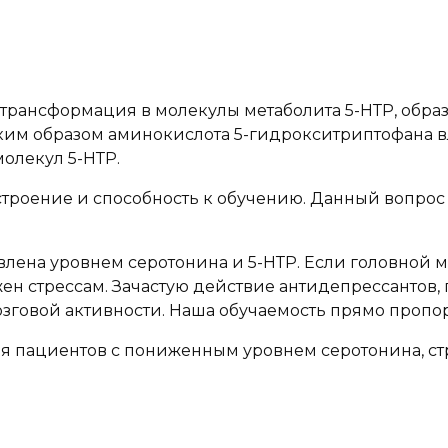
трансформация в молекулы метаболита 5-НТР, обра
им образом аминокислота 5-гидрокситриптофана вл
молекул 5-НТР.
строение и способность к обучению. Данный вопрос
влена уровнем серотонина и 5-НТР. Если головной 
ен стрессам. Зачастую действие антидепрессантов,
озговой активности. Наша обучаемость прямо пропо
ля пациентов с пониженным уровнем серотонина, 