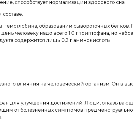
ение, способствует нормализации здорового сна.
 составе.
ы, гемоглобина, образовании сывороточных белков. 
В день человеку надо всего 1,0 г триптофана, но наб
одукта содержится лишь 0,2 г аминокислоты.
зного влияния на человеческий организм. Он в вы
н для улучшения достижений. Люди, отказывающие
ающим от болезненных симптомов предменструальног
.