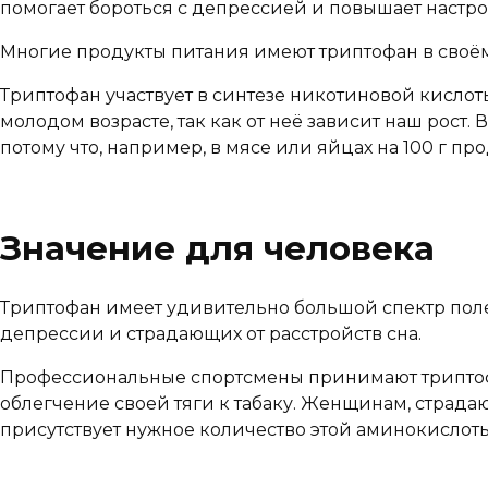
помогает бороться с депрессией и повышает настро
Многие продукты питания имеют триптофан в своём
Триптофан участвует в синтезе никотиновой кислот
молодом возрасте, так как от неё зависит наш рост. 
потому что, например, в мясе или яйцах на 100 г пр
Значение для человека
Триптофан имеет удивительно большой спектр поле
депрессии и страдающих от расстройств сна.
Профессиональные спортсмены принимают триптофа
облегчение своей тяги к табаку. Женщинам, страд
присутствует нужное количество этой аминокислоты