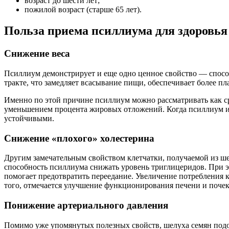
возраст до шести лет;
пожилой возраст (старше 65 лет).
Польза приема псиллиума для здоровья
Снижение веса
Псиллиум демонстрирует и еще одно ценное свойство — способ
тракте, что замедляет всасывание пищи, обеспечивает более 
Именно по этой причине псиллиум можно рассматривать как ср
уменьшением процента жировых отложений. Когда псиллиум исп
устойчивыми.
Снижение «плохого» холестерина
Другим замечательным свойством клетчатки, получаемой из ше
способность псиллиума снижать уровень триглицеридов. При 
помогает предотвратить переедание. Увеличение потребления кл
того, отмечается улучшение функционирования печени и почек
Понижение артериального давления
Помимо уже упомянутых полезных свойств, шелуха семян подор