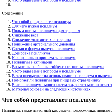
Часто задаваемые вопросы о псиллиуме
Содержание
Что собой представляет псиллиум
Для чего нужен псиллиум
Польза приема псиллиума для здоровья
Снижение веса
Снижение «плохого» холестерина
Понижение артериального давления
Состав и формы выпуска псиллиума
Дозировка псиллиума
Как правильно принимать псиллиум
Псиллиум в кулинарии
Возможные побочные эффекты от приема псиллиума
Часто задаваемые вопросы о псиллиуме
В чем преимущества использования псиллиума в выпечк
Помогает ли псиллиум при пищевых отравлениях?
Если в псиллиуме много клетчатки, значит можно отказа
Материал основан на следующих источниках:
Что собой представляет псиллиум
Псиллиум, также известный как семена подорожника, произра