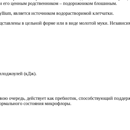
 и его ценным родственником – подорожником блошиным.
llium, является источником водорастворимой клетчатки.
дставлены в цельной форме или в виде молотой муки. Независи
килоджоулей (кДж).
 свою очередь, действует как пребиотик, способствующий подд
нормального состояния микрофлоры.