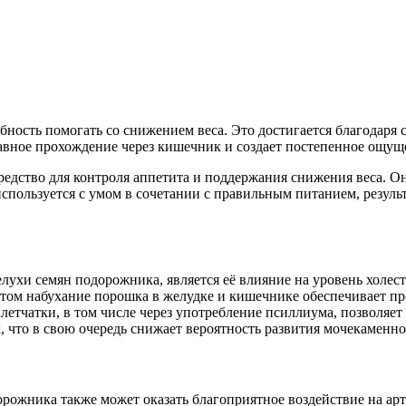
ность помогать со снижением веса. Это достигается благодаря
плавное прохождение через кишечник и создает постепенное ощу
едство для контроля аппетита и поддержания снижения веса. О
ользуется с умом в сочетании с правильным питанием, результ
лухи семян подорожника, является её влияние на уровень холе
этом набухание порошка в желудке и кишечнике обеспечивает п
етчатки, в том числе через употребление псиллиума, позволяет 
, что в свою очередь снижает вероятность развития мочекаменн
ожника также может оказать благоприятное воздействие на арт