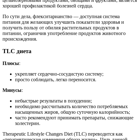
цельнозерновыми продуктами, овощами и фруктами, является
хорошей профилактикой болезней сердца.
По сути дела, флекситарианство — доступная система
питания для желающих улучшить показатели здоровья и
получить пользу от обилия растительных продуктов в
питании, ограничив употребление продуктов животного
происхождения.
TLC диета
Плюсы
:
укрепляет сердечно-сосудистую систему;
просто соблюдать, легко переносится.
Минусы
:
небыстрые результаты в похудении;
необходимо рассчитывать количество потребляемых
насыщенных жиров, общую суточную калорийность;
часто рекомендуют принимать препараты, снижающие
холестерин.
Therapeutic Lifestyle Changes Diet (TLC) переводится как
«терапевтические изменения образа жизни». Цель данной