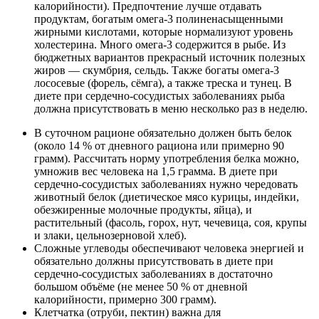
калорийности). Предпочтение лучше отдавать
продуктам, богатым омега-3 полиненасыщенными
жирными кислотами, которые нормализуют уровень
холестерина. Много омега-3 содержится в рыбе. Из
бюджетных вариантов прекрасный источник полезных
жиров — скумбрия, сельдь. Также богаты омега-3
лососевые (форель, сёмга), а также треска и тунец. В
диете при сердечно-сосудистых заболеваниях рыба
должна присутствовать в меню несколько раз в неделю.
В суточном рационе обязательно должен быть белок
(около 14 % от дневного рациона или примерно 90
грамм). Рассчитать норму употребления белка можно,
умножив вес человека на 1,5 грамма. В диете при
сердечно-сосудистых заболеваниях нужно чередовать
животный белок (диетическое мясо курицы, индейки,
обезжиренные молочные продукты, яйца), и
растительный (фасоль, горох, нут, чечевица, соя, крупы
и злаки, цельнозерновой хлеб).
Сложные углеводы обеспечивают человека энергией и
обязательно должны присутствовать в диете при
сердечно-сосудистых заболеваниях в достаточно
большом объёме (не менее 50 % от дневной
калорийности, примерно 300 грамм).
Клетчатка (отруби, пектин) важна для