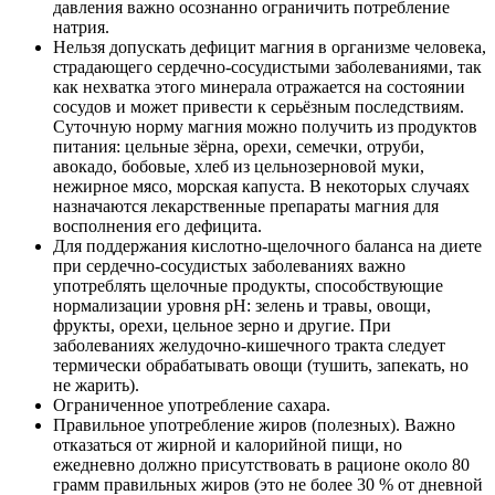
давления важно осознанно ограничить потребление
натрия.
Нельзя допускать дефицит магния в организме человека,
страдающего сердечно-сосудистыми заболеваниями, так
как нехватка этого минерала отражается на состоянии
сосудов и может привести к серьёзным последствиям.
Суточную норму магния можно получить из продуктов
питания: цельные зёрна, орехи, семечки, отруби,
авокадо, бобовые, хлеб из цельнозерновой муки,
нежирное мясо, морская капуста. В некоторых случаях
назначаются лекарственные препараты магния для
восполнения его дефицита.
Для поддержания кислотно-щелочного баланса на диете
при сердечно-сосудистых заболеваниях важно
употреблять щелочные продукты, способствующие
нормализации уровня pH: зелень и травы, овощи,
фрукты, орехи, цельное зерно и другие. При
заболеваниях желудочно-кишечного тракта следует
термически обрабатывать овощи (тушить, запекать, но
не жарить).
Ограниченное употребление сахара.
Правильное употребление жиров (полезных). Важно
отказаться от жирной и калорийной пищи, но
ежедневно должно присутствовать в рационе около 80
грамм правильных жиров (это не более 30 % от дневной