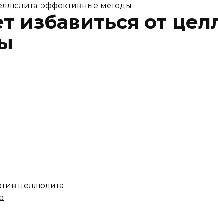
целлюлита: эффективные методы
т избавиться от цел
ды
отив целлюлита
е