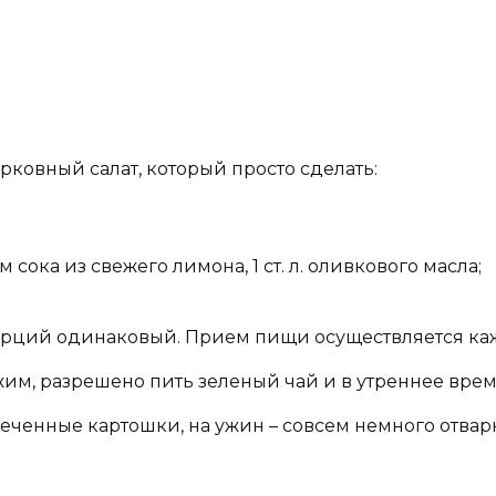
орковный салат, который просто сделать:
 сока из свежего лимона, 1 ст. л. оливкового масла;
порций одинаковый. Прием пищи осуществляется каж
им, разрешено пить зеленый чай и в утреннее время
запеченные картошки, на ужин – совсем немного отва