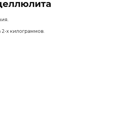
 целлюлита
ния.
 2-х килограммов.