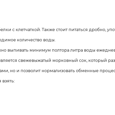
елки с клетчаткой. Также стоит питаться дробно, у
ходимое количество воды.
ужно выпивать минимум полтора литра воды ежеднев
вляется свежевыжатый морковный сок, который ра
ами, но и позволит нормализовать обменные проце
 взять: