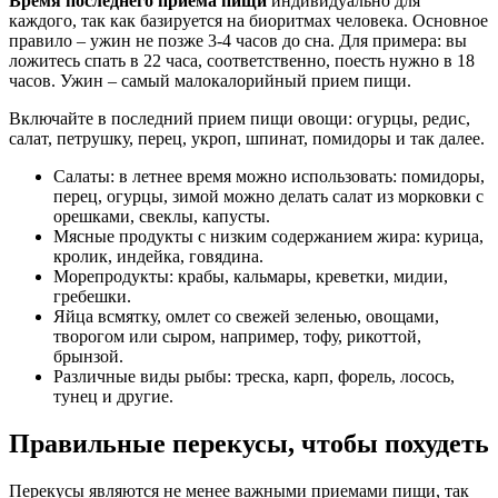
Время последнего приема пищи
индивидуально для
каждого, так как базируется на биоритмах человека. Основное
правило – ужин не позже 3-4 часов до сна. Для примера: вы
ложитесь спать в 22 часа, соответственно, поесть нужно в 18
часов. Ужин – самый малокалорийный прием пищи.
Включайте в последний прием пищи овощи: огурцы, редис,
салат, петрушку, перец, укроп, шпинат, помидоры и так далее.
Салаты: в летнее время можно использовать: помидоры,
перец, огурцы, зимой можно делать салат из морковки с
орешками, свеклы, капусты.
Мясные продукты с низким содержанием жира: курица,
кролик, индейка, говядина.
Морепродукты: крабы, кальмары, креветки, мидии,
гребешки.
Яйца всмятку, омлет со свежей зеленью, овощами,
творогом или сыром, например, тофу, рикоттой,
брынзой.
Различные виды рыбы: треска, карп, форель, лосось,
тунец и другие.
Правильные перекусы, чтобы похудеть
Перекусы являются не менее важными приемами пищи, так