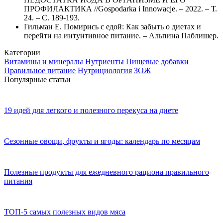
ПРОФИЛАКТИКА //Gospodarka i Innowacje. – 2022. – Т.
24. – С. 189-193.
Гильман Е. Помирись с едой: Как забыть о диетах и
перейти на интуитивное питание. – Альпина Паблишер.
Категории
Витамины и минералы
Нутриенты
Пищевые добавки
Правильное питание
Нутрициология
ЗОЖ
Популярные статьи
19 идей для легкого и полезного перекуса на диете
Сезонные овощи, фрукты и ягоды: календарь по месяцам
Полезные продукты для ежедневного рациона правильного
питания
ТОП-5 самых полезных видов мяса