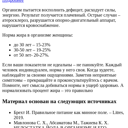
Подробнее
Организм пытается восполнить дефицит, расходует силы,
энергию. Результат получается плачевный. Острые случаи –
атеросклероз, разрушается опорно-двигательный аппарат,
нарушается кровоснабжение.
Норма жира в организме женщины:
до 30 лет – 15-23%
30-50 лет – 19-25%
от 50 лет- 20-27%.
Если ваши показатели не идеальны – не паникуйте. Каждый
человек индивидуален, норма у него своя. Когда худеете,
наблюдайте за своими ощущениями. Заметив неприятные
симптомы – прекращайте и проконсультируйтесь с врачом.
Помните, нет смысла добиваться нормы в ущерб здоровью. А
нормализовать процент жира – это правильно
Материал основан на следующих источниках
Брехт И. Правильное питание как минное поле. – Litres,
2019.
Мавлонова С. Х., Абсаматова М., Тажиева К. Х.
НЕДОСТАТКА ЙОДА В ОРГАНИЗМЕ И ЕГО