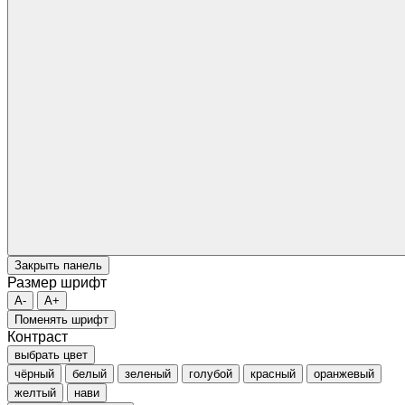
Закрыть панель
Размер шрифт
A-
A+
Поменять шрифт
Контраст
выбрать цвет
чёрный
белый
зеленый
голубой
красный
оранжевый
желтый
нави