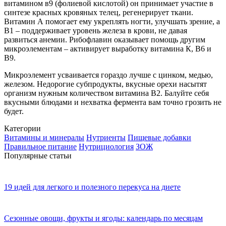
витамином в9 (фолиевой кислотой) он принимает участие в
синтезе красных кровяных телец, регенерирует ткани.
Витамин А помогает ему укреплять ногти, улучшать зрение, а
В1 – поддерживает уровень железа в крови, не давая
развиться анемии. Рибофлавин оказывает помощь другим
микроэлементам – активирует выработку витамина К, В6 и
В9.
Микроэлемент усваивается гораздо лучше с цинком, медью,
железом. Недорогие субпродукты, вкусные орехи насытят
организм нужным количеством витамина В2. Балуйте себя
вкусными блюдами и нехватка фермента вам точно грозить не
будет.
Категории
Витамины и минералы
Нутриенты
Пищевые добавки
Правильное питание
Нутрициология
ЗОЖ
Популярные статьи
19 идей для легкого и полезного перекуса на диете
Сезонные овощи, фрукты и ягоды: календарь по месяцам