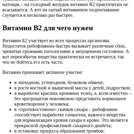
натощак – на голодный желудок витамин В2 практически не
всасывается. А вот на сытый витаминное подпитывание
случается в несколько раз быстрее.
Витамин B2 для чего нужен
Витамин Б2 участвует во всех процессах организма.
Недостаток рибофлавина быстро вызывает различные сбои,
чреватые грозными патологиями в запущенном состоянии. А
вот переизбыток вещества практически не встречается, так
что не бойтесь его есть часто.
Витамин принимает активное участие:
в липидном, углеводном, белковом обмене;
в росте костной и мышечной массы у детей, подростков;
в выработке красных кровяных телец, а, всем известно –
без эритроцитов невозможно представить нормальное
кроветворение у человека;
в «противостоянии» скачков сахара – рибофлавин
способствует выработке гликогена, важного вещества
для нормализации уровня сахара в крови. Это является
прекрасной профилактикой сахарного диабета;
в остановке процесса образования тромбов;