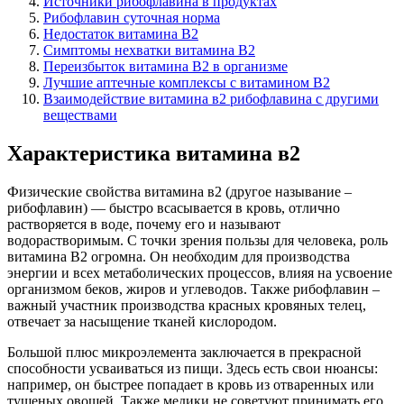
Источники рибофлавина в продуктах
Рибофлавин суточная норма
Недостаток витамина В2
Симптомы нехватки витамина В2
Переизбыток витамина В2 в организме
Лучшие аптечные комплексы с витамином B2
Взаимодействие витамина в2 рибофлавина с другими
веществами
Характеристика витамина в2
Физические свойства витамина в2 (другое называние –
рибофлавин) — быстро всасывается в кровь, отлично
растворяется в воде, почему его и называют
водорастворимым. С точки зрения пользы для человека, роль
витамина B2 огромна. Он необходим для производства
энергии и всех метаболических процессов, влияя на усвоение
организмом беков, жиров и углеводов. Также рибофлавин –
важный участник производства красных кровяных телец,
отвечает за насыщение тканей кислородом.
Большой плюс микроэлемента заключается в прекрасной
способности усваиваться из пищи. Здесь есть свои нюансы:
например, он быстрее попадает в кровь из отваренных или
тушеных овощей. Также медики не советуют принимать его