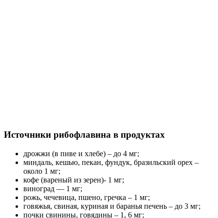
Источники рибофлавина в продуктах
дрожжи (в пиве и хлебе) – до 4 мг;
миндаль, кешью, пекан, фундук, бразильский орех –
около 1 мг;
кофе (вареный из зерен)- 1 мг;
виноград — 1 мг;
рожь, чечевица, пшено, гречка – 1 мг;
говяжья, свиная, куриная и баранья печень – до 3 мг;
почки свинины, говядины – 1, 6 мг;