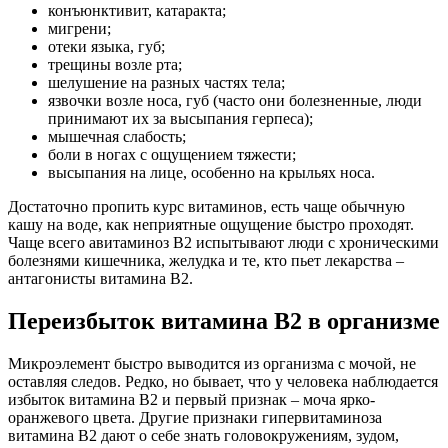
конъюнктивит, катаракта;
мигрени;
отеки языка, губ;
трещины возле рта;
шелушение на разных частях тела;
язвочки возле носа, губ (часто они болезненные, люди
принимают их за высыпания герпеса);
мышечная слабость;
боли в ногах с ощущением тяжести;
высыпания на лице, особенно на крыльях носа.
Достаточно пропить курс витаминов, есть чаще обычную
кашу на воде, как неприятные ощущение быстро проходят.
Чаще всего авитаминоз В2 испытывают люди с хроническими
болезнями кишечника, желудка и те, кто пьет лекарства –
антагонисты витамина В2.
Переизбыток витамина В2 в организме
Микроэлемент быстро выводится из организма с мочой, не
оставляя следов. Редко, но бывает, что у человека наблюдается
избыток витамина В2 и первый признак – моча ярко-
оранжевого цвета. Другие признаки гипервитаминоза
витамина В2 дают о себе знать головокружениям, зудом,