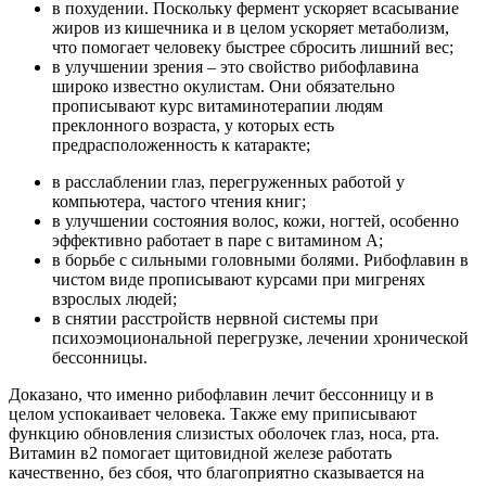
в похудении. Поскольку фермент ускоряет всасывание
жиров из кишечника и в целом ускоряет метаболизм,
что помогает человеку быстрее сбросить лишний вес;
в улучшении зрения – это свойство рибофлавина
широко известно окулистам. Они обязательно
прописывают курс витаминотерапии людям
преклонного возраста, у которых есть
предрасположенность к катаракте;
в расслаблении глаз, перегруженных работой у
компьютера, частого чтения книг;
в улучшении состояния волос, кожи, ногтей, особенно
эффективно работает в паре с витамином А;
в борьбе с сильными головными болями. Рибофлавин в
чистом виде прописывают курсами при мигренях
взрослых людей;
в снятии расстройств нервной системы при
психоэмоциональной перегрузке, лечении хронической
бессонницы.
Доказано, что именно рибофлавин лечит бессонницу и в
целом успокаивает человека. Также ему приписывают
функцию обновления слизистых оболочек глаз, носа, рта.
Витамин в2 помогает щитовидной железе работать
качественно, без сбоя, что благоприятно сказывается на