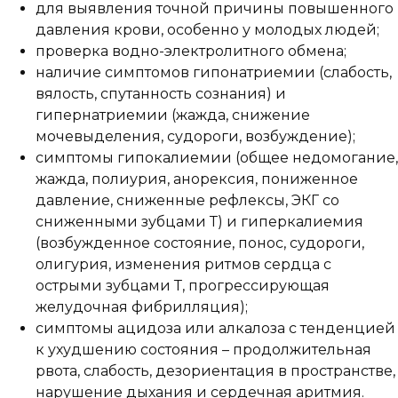
для выявления точной причины повышенного
давления крови, особенно у молодых людей;
проверка водно-электролитного обмена;
наличие симптомов гипонатриемии (слабость,
вялость, спутанность сознания) и
гипернатриемии (жажда, снижение
мочевыделения, судороги, возбуждение);
симптомы гипокалиемии (общее недомогание,
жажда, полиурия, анорексия, пониженное
давление, сниженные рефлексы, ЭКГ со
сниженными зубцами Т) и гиперкалиемия
(возбужденное состояние, понос, судороги,
олигурия, изменения ритмов сердца с
острыми зубцами Т, прогрессирующая
желудочная фибрилляция);
симптомы ацидоза или алкалоза с тенденцией
к ухудшению состояния – продолжительная
рвота, слабость, дезориентация в пространстве,
нарушение дыхания и сердечная аритмия.