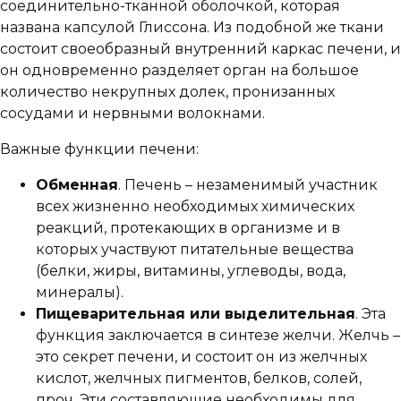
соединительно-тканной оболочкой, которая
названа капсулой Глиссона. Из подобной же ткани
состоит своеобразный внутренний каркас печени, и
он одновременно разделяет орган на большое
количество некрупных долек, пронизанных
сосудами и нервными волокнами.
Важные функции печени:
Обменная
. Печень – незаменимый участник
всех жизненно необходимых химических
реакций, протекающих в организме и в
которых участвуют питательные вещества
(белки, жиры, витамины, углеводы, вода,
минералы).
Пищеварительная
или выделительная
. Эта
функция заключается в синтезе желчи. Желчь –
это секрет печени, и состоит он из желчных
кислот, желчных пигментов, белков, солей,
проч. Эти составляющие необходимы для