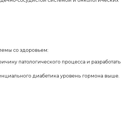
ердечно-сосудистой системой и онкологических
лемы со здоровьем:
ричину патологического процесса и разработать
потенциального диабетика уровень гормона выше.