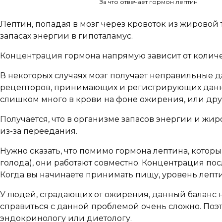
За что отвечает гормон лептин
Лептин, попадая в мозг через кровоток из жирово
запасах энергии в гипоталамус.
Концентрация гормона напрямую зависит от количест
В некоторых случаях мозг получает неправильные д
рецепторов, принимающих и регистрирующих данны
слишком много в крови на фоне ожирения, или др
Получается, что в организме запасов энергии и жиро
из-за переедания.
Нужно сказать, что помимо гормона лептина, котор
голода), они работают совместно. Концентрация пос
Когда вы начинаете принимать пищу, уровень лептин
У людей, страдающих от ожирения, данный баланс н
справиться с данной проблемой очень сложно. Поэто
эндокринологу или диетологу.