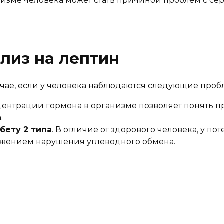
анизме человека может стать причиной проблем с с
ализ на лептин
лучае, если у человека наблюдаются следующие проб
центрации гормона в организме позволяет понять п
.
бету 2 типа
. В отличие от здорового человека, у 
ижением нарушения углеводного обмена.