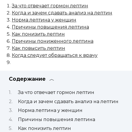
За что отвечает гормон лептин
Когда и зачем сдавать анализ на лептин
Норма лептина у женщин
Причины повышения лептина
Как понизить лептин
Причины пониженного лептина
Как повысить лептин
Когда следует обращаться к врачу
Содержание
За что отвечает гормон лептин
Когда и зачем сдавать анализ на лептин
Норма лептина у женщин
Причины повышения лептина
Как понизить лептин