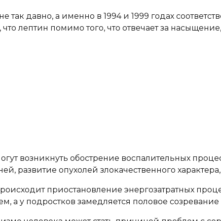
так давно, а именно в 1994 и 1999 годах соответств
о, что лептин помимо того, что отвечает за насыщен
огут возникнуть обострение воспалительных процес
ей, развитие опухолей злокачественного характер
происходит приостановление энергозатратных процес
м, а у подростков замедляется половое созревание 