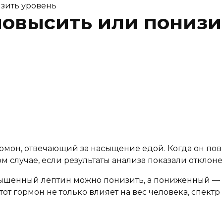
изить уровень
повысить или понизи
мон, отвечающий за насыщение едой. Когда он повы
ом случае, если результаты анализа показали отклоне
вышенный лептин можно понизить, а пониженный — п
тот гормон не только влияет на вес человека, спект