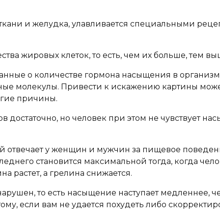
й ткани и желудка, улавливается специальными рец
ва жировых клеток, то есть, чем их больше, тем вы
анные о количестве гормона насыщения в организме 
е молекулы. Привести к искажению картины может 
угие причины.
в достаточно, но человек при этом не чувствует нас
ый отвечает у женщин и мужчин за пищевое поведени
леднего становится максимальной тогда, когда чело
а растет, а грелина снижается.
арушен, то есть насыщение наступает медленнее, че
му, если вам не удается похудеть либо скорректиро