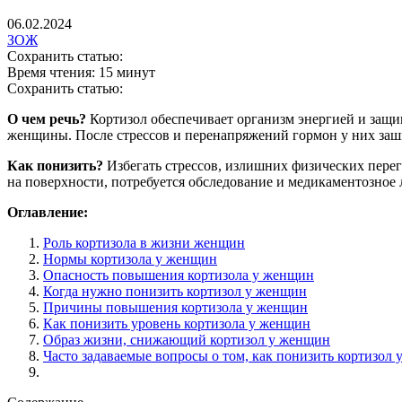
06.02.2024
ЗОЖ
Сохранить статью:
Время чтения:
15 минут
Сохранить статью:
О чем речь?
Кортизол обеспечивает организм энергией и защи
женщины. После стрессов и перенапряжений гормон у них зашк
Как понизить?
Избегать стрессов, излишних физических пере
на поверхности, потребуется обследование и медикаментозное 
Оглавление:
Роль кортизола в жизни женщин
Нормы кортизола у женщин
Опасность повышения кортизола у женщин
Когда нужно понизить кортизол у женщин
Причины повышения кортизола у женщин
Как понизить уровень кортизола у женщин
Образ жизни, снижающий кортизол у женщин
Часто задаваемые вопросы о том, как понизить кортизол