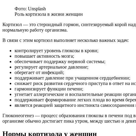
Фото: Unsplash
Роль кортизола в жизни женщин
Кортизол — это стероидный гормон, синтезируемый корой надп
нормальную работу организма.
В связи с этим кортизол выполняет несколько важных задач:
контролирует уровень глюкозы в крови;
повышает активность мозга;
обеспечивает поддержку нервной системы;
регулирует артериальное давление;
оберегает от инфекций;
поддерживает давление при учащенном сердцебиении;
снижает риск развития сердечного приступа в ответ на ис
гармонизирует функции печени;
угнетает аллергические и воспалительные реакции орган
поддерживает формирование легких плода во время бере
является реакцией защитного инстинкта самосохранения 
Глюконеогенез — процесс образования глюкозы в печени под в
организме обычно достигает пика утром, между шестью и девять
Нормы кортизола у женщин