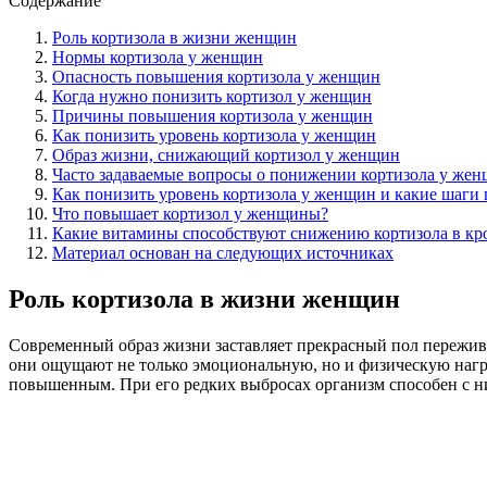
Содержание
Роль кортизола в жизни женщин
Нормы кортизола у женщин
Опасность повышения кортизола у женщин
Когда нужно понизить кортизол у женщин
Причины повышения кортизола у женщин
Как понизить уровень кортизола у женщин
Образ жизни, снижающий кортизол у женщин
Часто задаваемые вопросы о понижении кортизола у же
Как понизить уровень кортизола у женщин и какие шаги
Что повышает кортизол у женщины?
Какие витамины способствуют снижению кортизола в кр
Материал основан на следующих источниках
Роль кортизола в жизни женщин
Современный образ жизни заставляет прекрасный пол пережива
они ощущают не только эмоциональную, но и физическую нагру
повышенным. При его редких выбросах организм способен с ни