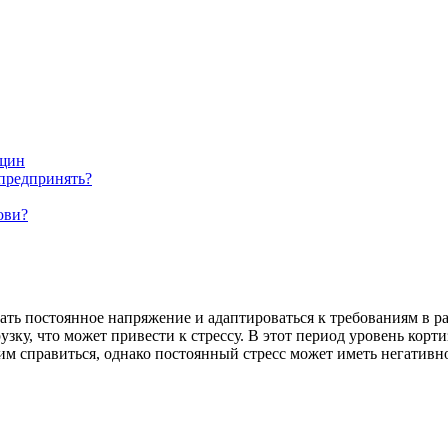
нщин
 предпринять?
ови?
ть постоянное напряжение и адаптироваться к требованиям в р
зку, что может привести к стрессу. В этот период уровень корт
м справиться, однако постоянный стресс может иметь негативно