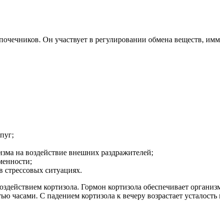
очечников. Он участвует в регулировании обмена веществ, имм
пуг;
изма на воздействие внешних раздражителей;
менности;
в стрессовых ситуациях.
оздействием кортизола. Гормон кортизола обеспечивает организ
ю часами. С падением кортизола к вечеру возрастает усталость 