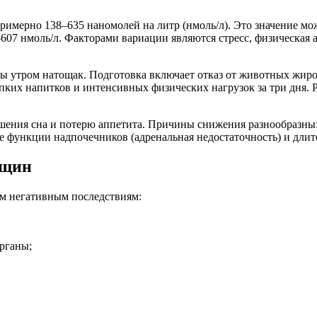
примерно 138–635 наномолей на литр (нмоль/л). Это значение мож
–607 нмоль/л. Факторами вариации являются стресс, физическая
ы утром натощак. Подготовка включает отказ от животных жиров 
репких напитков и интенсивных физических нагрузок за три дня.
шения сна и потерю аппетита. Причины снижения разнообразны:
ие функции надпочечников (адренальная недостаточность) и дли
нщин
м негативным последствиям:
рганы;