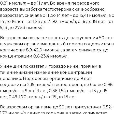
0,81 нмоль/л – до 11 лет. Во время переходного
возраста выработка тестостерона скачкообразно
возрастает, сначала с 11 до 14 лет – до 15,41 нмоль/л, а с
14 до 16 лет – от 1,25 до 21,92 нмоль/л, с 16 до 18 лет – от
5,13 до 27,53 нмоль/л.
Во взрослом возрасте вплоть до наступления 50 лет
в мужском организме данный гормон содержится в
количестве 8,9-42,0 нмоль/л, а затем снижается до
концентрации 8,6-23,4 нмоль/л.
У женщин показатели гораздо ниже, причем в
течение жизни изменение концентрации
невелико. В здоровом организме до 9 лет
содержится 2,15 нмоль/л тестостерона, не более 0,98
нмоль/л – с 9 до 13 лет, 0,36-1,54 нмоль/л – с 13 до 15
лет, 0,49-1,70 нмоль/л – с 15 до 18 лет.
Во взрослом организме до 50 лет присутствует 0,52-
1,72 нмоль/л данного гормона, а затем количество