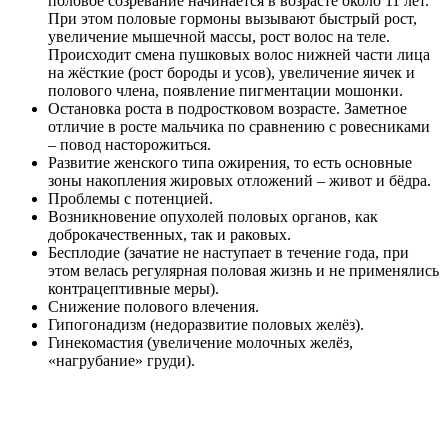
половое созревание начинается в возрасте около 11 лет.
При этом половые гормоны вызывают быстрый рост,
увеличение мышечной массы, рост волос на теле.
Происходит смена пушковых волос нижней части лица
на жёсткие (рост бороды и усов), увеличение яичек и
полового члена, появление пигментации мошонки.
Остановка роста в подростковом возрасте. Заметное
отличие в росте мальчика по сравнению с ровесниками
– повод насторожиться.
Развитие женского типа ожирения, то есть основные
зоны накопления жировых отложений – живот и бёдра.
Проблемы с потенцией.
Возникновение опухолей половых органов, как
доброкачественных, так и раковых.
Бесплодие (зачатие не наступает в течение года, при
этом велась регулярная половая жизнь и не применялись
контрацептивные меры).
Снижение полового влечения.
Гипогонадизм (недоразвитие половых желёз).
Гинекомастия (увеличение молочных желёз,
«нагрубание» груди).