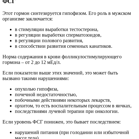
ФСГ
Этот гормон синтезируется гипофизом. Его роль в мужском
организме заключается:
в стимуляции выработки тестостерона,
в регуляции выработки сперматозоидов,
в регуляции полового развития,
в способствии развития семенных канатиков.
Норма содержания в крови фолликулостимулирующего
гормона – от 2 до 12 мЕд/л.
Если показатели выше этих значений, это может быть
вызвано такими нарушениями:
опухолью гипофиза,
почечной недостаточностью,
побочными действиями некоторых лекарств,
орхитом, то есть воспалительным процессом в яичках,
последствиями лучевой терапии при онкологии.
Если уровень ФСГ понижен, это бывает последствием:
нарушений питания (при голодании или избыточной
массе тела),