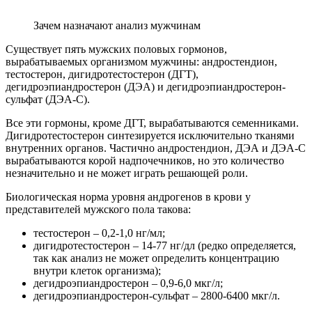
Зачем назначают анализ мужчинам
Существует пять мужских половых гормонов,
вырабатываемых организмом мужчины: андростендион,
тестостерон, дигидротестостерон (ДГТ),
дегидроэпиандростерон (ДЭА) и дегидроэпиандростерон-
сульфат (ДЭА-С).
Все эти гормоны, кроме ДГТ, вырабатываются семенниками.
Дигидротестостерон синтезируется исключительно тканями
внутренних органов. Частично андростендион, ДЭА и ДЭА-С
вырабатываются корой надпочечников, но это количество
незначительно и не может играть решающей роли.
Биологическая норма уровня андрогенов в крови у
представителей мужского пола такова:
тестостерон – 0,2-1,0 нг/мл;
дигидротестостерон – 14-77 нг/дл (редко определяется,
так как анализ не может определить концентрацию
внутри клеток организма);
дегидроэпиандростерон – 0,9-6,0 мкг/л;
дегидроэпиандростерон-сульфат – 2800-6400 мкг/л.