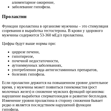
алиментарное ожирение,
заболевание гипофиза.
Пролактин
Функции пролактина в организме мужчины – это стимуляция
созревания и выработка тестостерона. В крови у здорового
мужчины содержится 53-360 мЕд/л пролактина.
Цифры будут выше нормы при:
циррозе печени,
гипотиреозе,
почечной недостаточности,
аутоиммунных заболеваниях,
употреблении ряда антигистаминных препаратов,
болезнях гипофиза.
Если пролактин держится на повышенном уровне длительное
время, у мужчины может появиться гинекомастия (рост
молочных желез) и снижение мужских функций организма:
нарушение выработки сперматозоидов и развитие бесплодия.
Изменение уровня пролактина в сторону снижения бывает
редко и является последствием нарушений функции
гипофиза.