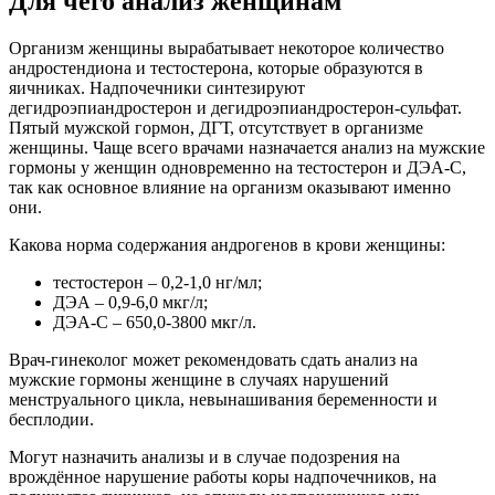
Для чего анализ женщинам
Организм женщины вырабатывает некоторое количество
андростендиона и тестостерона, которые образуются в
яичниках. Надпочечники синтезируют
дегидроэпиандростерон и дегидроэпиандростерон-сульфат.
Пятый мужской гормон, ДГТ, отсутствует в организме
женщины. Чаще всего врачами назначается анализ на мужские
гормоны у женщин одновременно на тестостерон и ДЭА-С,
так как основное влияние на организм оказывают именно
они.
Какова норма содержания андрогенов в крови женщины:
тестостерон – 0,2-1,0 нг/мл;
ДЭА – 0,9-6,0 мкг/л;
ДЭА-С – 650,0-3800 мкг/л.
Врач-гинеколог может рекомендовать сдать анализ на
мужские гормоны женщине в случаях нарушений
менструального цикла, невынашивания беременности и
бесплодии.
Могут назначить анализы и в случае подозрения на
врождённое нарушение работы коры надпочечников, на