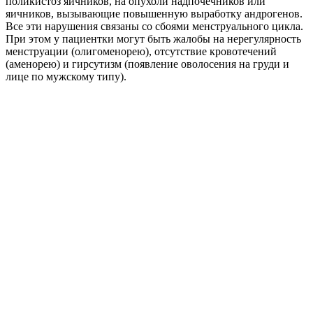
поликистоз яичников, на опухоли надпочечников или
яичников, вызывающие повышенную выработку андрогенов.
Все эти нарушения связаны со сбоями менструального цикла.
При этом у пациентки могут быть жалобы на нерегулярность
менструации (олигоменорею), отсутствие кровотечений
(аменорею) и гирсутизм (появление оволосения на груди и
лице по мужскому типу).