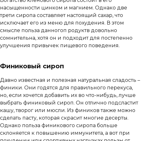
Богатство кленового сиропа состоит в его
насыщенности цинком и магнием. Однако две
трети сиропа составляет настоящий сахар, что
исключает его из меню для похудения. В этом
смысле польза данногоп родуктв довольно
сомнительна, хотя он и подходит для постепенно
улучшения привычек пищевого поведения.
Финиковый сироп
Давно известная и полезная натуральная сладость –
финики. Они годятся для правильного перекуса,
но, если хочется добавить их во что-нибудь, лучше
выбрать финиковый сироп. Он отлично подсластит
кашу, творог или мюсли. Из фиников также можно
сделать пасту, которая скрасит многие десерты.
Однако польза финикового сиропа больше
склоняется к повышению иммунитета, а вот при
похудении или спортивных нагрузках пользы от