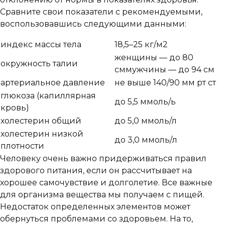
Сравните свои показатели с рекомендуемыми,
воспользовавшись следующими данными:
индекс массы тела
18,5–25 кг/м2
женщины — до 80
окружность талии
сммужчины — до 94 см
артериальное давление
не выше 140/90 мм рт ст
глюкоза (капиллярная
до 5,5 ммоль/ь
кровь)
холестерин общий
до 5,0 ммоль/л
холестерин низкой
до 3,0 ммоль/л
плотности
Человеку очень важно придерживаться правил
здорового питания, если он рассчитывает на
хорошее самочувствие и долголетие. Все важные
для организма вещества мы получаем с пищей.
Недостаток определенных элементов может
обернуться проблемами со здоровьем. На то,