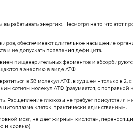
 вырабатывать энергию. Несмотря на то, что этот п
иров, обеспечивают длительное насыщение органи
тв и не допускать появления дефицита.
вием пищеварительных ферментов и абсорбируютс
щаются в энергию в виде АТФ.
ратиться в 38 молекул АТФ, в худшем – только в 2,
м сотням молекул АТФ (разумеется, с поправкой на
ать. Расщепление глюкозы не требует присутствия м
 цитоплазме клеток, практически единственным.
головной мозг, не дает жирным кислотам, перенося
ю и кровью).