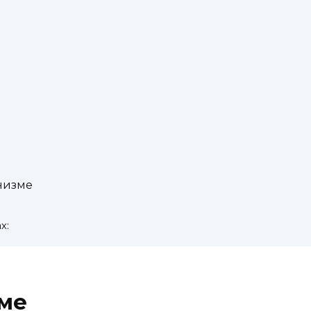
низме
х:
зме