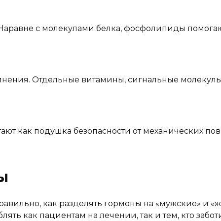
 Наравне с молекулами белка, фосфолипиды помога
динения. Отдельные витамины, сигнальные молеку
тают как подушка безопасности от механических по
ы
равильно, как разделять гормоны на «мужские» и «
ять как пациентам на лечении, так и тем, кто забот