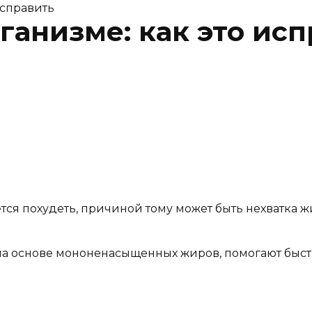
исправить
анизме: как это исп
ется похудеть, причиной тому может быть нехватка 
а основе мононенасыщенных жиров, помогают быстр