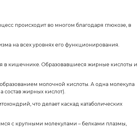
роцесс происходит во многом благодаря глюкозе, в
зма на всех уровнях его функционирования.
я в кишечнике. Образовавшиеся жирные кислоты и
 с образованием молочной кислоты. А одна молекула
 состав жирных кислот).
итохондрий, что делает каскад катаболических
щимся с крупными молекулами – белками плазмы,