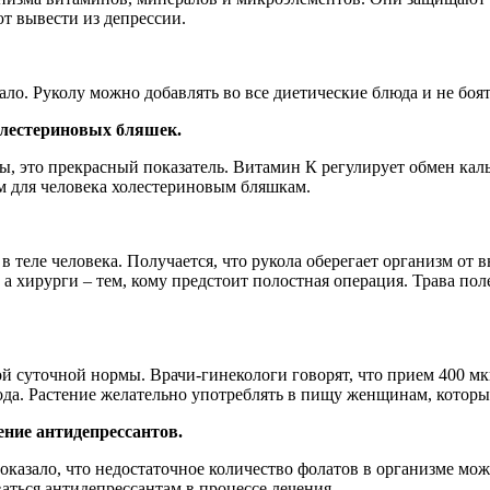
т вывести из депрессии.
мало. Руколу можно добавлять во все диетические блюда и не боят
холестериновых бляшек.
, это прекрасный показатель. Витамин К регулирует обмен каль
ым для человека холестериновым бляшкам.
в теле человека. Получается, что рукола оберегает организм о
а хирурги – тем, кому предстоит полостная операция. Трава по
й суточной нормы. Врачи-гинекологи говорят, что прием 400 мк
ода. Растение желательно употреблять в пищу женщинам, которы
ение антидепрессантов.
показало, что недостаточное количество фолатов в организме мо
аться антидепрессантам в процессе лечения.