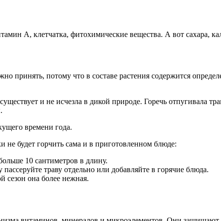
тамин А, клетчатка, фитохимические вещества. А вот сахара, ка
ужно принять, потому что в составе растения содержится опреде
р существует и не исчезла в дикой природе. Горечь отпугивала т
.
екущего времени года.
ки не будет горчить сама и в приготовленном блюде:
ольше 10 сантиметров в длину.
у пассеруйте траву отдельно или добавляйте в горячие блюда.
й сезон она более нежная.
ганизма витаминов, минералов и микроэлементов. Они защищают