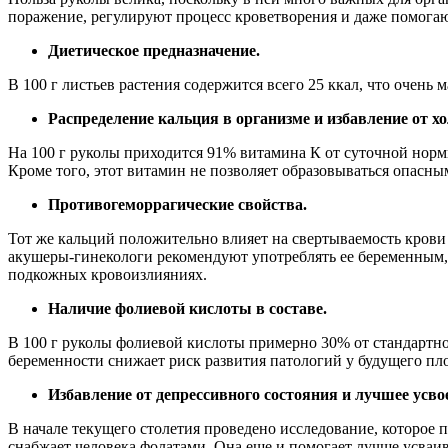
поражение, регулируют процесс кроветворения и даже помогаю
Диетическое предназначение.
В 100 г листьев растения содержится всего 25 ккал, что очень 
Распределение кальция в организме и избавление от 
На 100 г руколы приходится 91% витамина К от суточной нормы
Кроме того, этот витамин не позволяет образовываться опасн
Противогеморрагические свойства.
Тот же кальций положительно влияет на свертываемость крови 
акушеры-гинекологи рекомендуют употреблять ее беременным, 
подкожных кровоизлияниях.
Наличие фолиевой кислоты в составе.
В 100 г руколы фолиевой кислоты примерно 30% от стандартно
беременности снижает риск развития патологий у будущего пл
Избавление от депрессивного состояния и лучшее усво
В начале текущего столетия проведено исследование, которое 
снабжает человека фолатами. Она еще и помогает лучше усваив