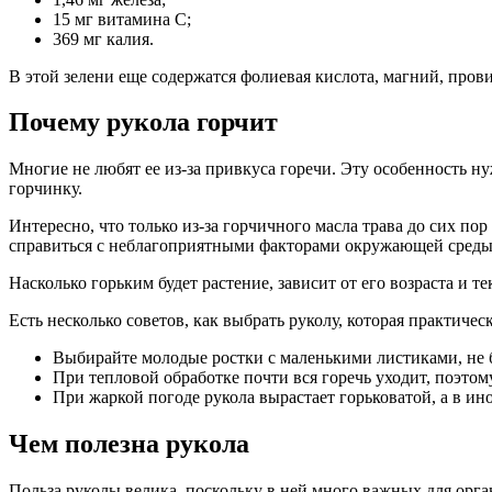
15 мг витамина С;
369 мг калия.
В этой зелени еще содержатся фолиевая кислота, магний, прови
Почему рукола горчит
Многие не любят ее из-за привкуса горечи. Эту особенность н
горчинку.
Интересно, что только из-за горчичного масла трава до сих по
справиться с неблагоприятными факторами окружающей среды
Насколько горьким будет растение, зависит от его возраста и т
Есть несколько советов, как выбрать руколу, которая практичес
Выбирайте молодые ростки с маленькими листиками, не б
При тепловой обработке почти вся горечь уходит, поэтом
При жаркой погоде рукола вырастает горьковатой, а в ино
Чем полезна рукола
Польза руколы велика, поскольку в ней много важных для ор