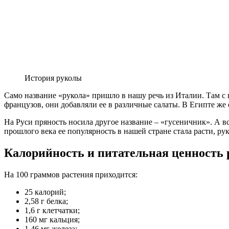
История руколы
Само название «рукола» пришло в нашу речь из Италии. Там с 
французов, они добавляли ее в различные салаты. В Египте же
На Руси пряность носила другое название – «гусеничник». А вс
прошлого века ее популярность в нашей стране стала расти, ру
Калорийность и питательная ценность
На 100 граммов растения приходится:
25 калорий;
2,58 г белка;
1,6 г клетчатки;
160 мг кальция;
1,46 мг железа;