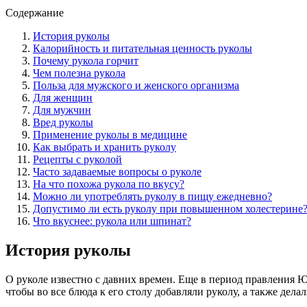
Содержание
История руколы
Калорийность и питательная ценность руколы
Почему рукола горчит
Чем полезна рукола
Польза для мужского и женского организма
Для женщин
Для мужчин
Вред руколы
Применение руколы в медицине
Как выбрать и хранить руколу
Рецепты с руколой
Часто задаваемые вопросы о руколе
На что похожа рукола по вкусу?
Можно ли употреблять руколу в пищу ежедневно?
Допустимо ли есть руколу при повышенном холестерине
Что вкуснее: рукола или шпинат?
История руколы
О руколе известно с давних времен. Еще в период правления Юл
чтобы во все блюда к его столу добавляли руколу, а также дел