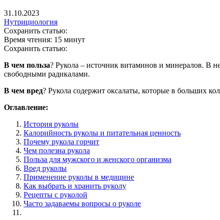
31.10.2023
Нутрициология
Сохранить статью:
Время чтения:
15 минут
Сохранить статью:
В чем польза
? Рукола – источник витаминов и минералов. В н
свободными радикалами.
В чем вред
? Рукола содержит оксалаты, которые в больших ко
Оглавление:
История руколы
Калорийность руколы и питательная ценность
Почему рукола горчит
Чем полезна рукола
Польза для мужского и женского организма
Вред руколы
Применение руколы в медицине
Как выбрать и хранить руколу
Рецепты с руколой
Часто задаваемы вопросы о руколе