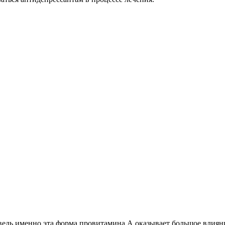
а ведь именно эта форма провитамина А оказывает большое влия