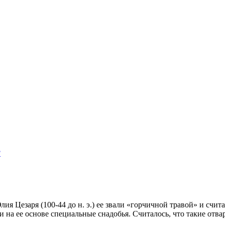
?
ия Цезаря (100-44 до н. э.) ее звали «горчичной травой» и счи
али на ее основе специальные снадобья. Считалось, что такие о