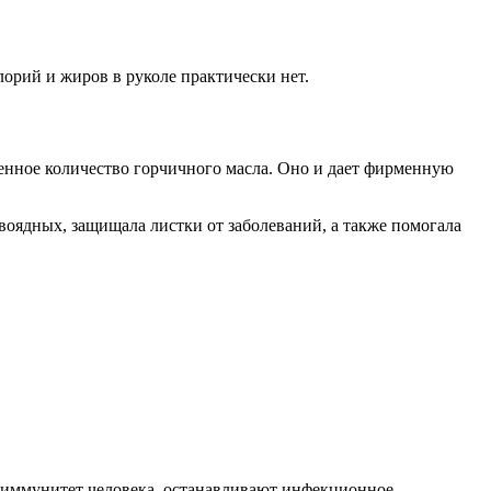
лорий и жиров в руколе практически нет.
ленное количество горчичного масла. Оно и дает фирменную
равоядных, защищала листки от заболеваний, а также помогала
 иммунитет человека, останавливают инфекционное