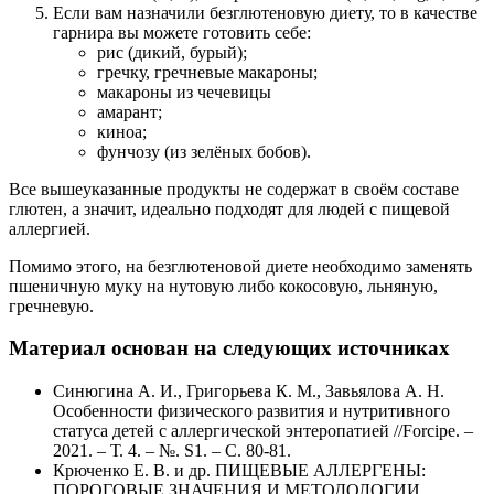
Если вам назначили безглютеновую диету, то в качестве
гарнира вы можете готовить себе:
рис (дикий, бурый);
гречку, гречневые макароны;
макароны из чечевицы
амарант;
киноа;
фунчозу (из зелёных бобов).
Все вышеуказанные продукты не содержат в своём составе
глютен, а значит, идеально подходят для людей с пищевой
аллергией.
Помимо этого, на безглютеновой диете необходимо заменять
пшеничную муку на нутовую либо кокосовую, льняную,
гречневую.
Материал основан на следующих источниках
Синюгина А. И., Григорьева К. М., Завьялова А. Н.
Особенности физического развития и нутритивного
статуса детей с аллергической энтеропатией //Forcipe. –
2021. – Т. 4. – №. S1. – С. 80-81.
Крюченко Е. В. и др. ПИЩЕВЫЕ АЛЛЕРГЕНЫ:
ПОРОГОВЫЕ ЗНАЧЕНИЯ И МЕТОДОЛОГИИ