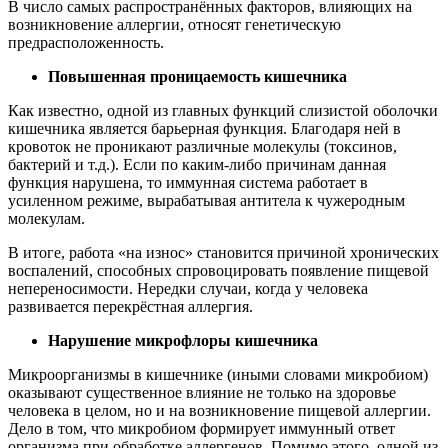
В число самых распространённых факторов, влияющих на
возникновение аллергии, относят генетическую
предрасположенность.
Повышенная проницаемость кишечника
Как известно, одной из главных функций слизистой оболочки
кишечника является барьерная функция. Благодаря ней в
кровоток не проникают различные молекулы (токсинов,
бактерий и т.д.). Если по каким-либо причинам данная
функция нарушена, то иммунная система работает в
усиленном режиме, вырабатывая антитела к чужеродным
молекулам.
В итоге, работа «на износ» становится причиной хронических
воспалений, способных спровоцировать появление пищевой
непереносимости. Нередки случаи, когда у человека
развивается перекрёстная аллергия.
Нарушение микрофлоры кишечника
Микроорганизмы в кишечнике (иными словами микробиом)
оказывают существенное влияние не только на здоровье
человека в целом, но и на возникновение пищевой аллергии.
Дело в том, что микробиом формирует иммунный ответ
организма при обработке аллергенов. Помимо этого, одной из