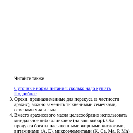
Читайте также
Суточные норма питания: сколько надо кушать
Подробнее
Орехи, предназначенные для перекуса (в частности
арахис), можно заменить тыквенными семечками,
семенами чиа и льна.
Вместо арахисового масла целесообразно использовать
миндальное либо оливковое (на ваш выбор). Оба
продукта богаты насыщенными жирными кислотами,
витаминами (A, E), микроэлементами (K, Ca, Mg, P, Mn).