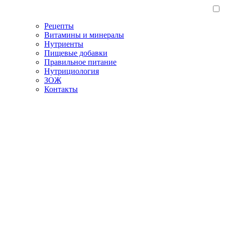
Рецепты
Витамины и минералы
Нутриенты
Пищевые добавки
Правильное питание
Нутрициология
ЗОЖ
Контакты
Главная
/
Блог
/
Самые аллергенные продукты: список и
рекомендации по питанию
Самые аллергенные
продукты: список и
рекомендации по питанию
24.03.2023
Нутрициология