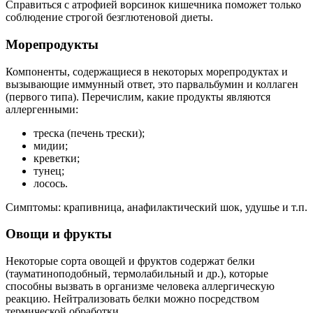
Справиться с атрофией ворсинок кишечника поможет только
соблюдение строгой безглютеновой диеты.
Морепродукты
Компоненты, содержащиеся в некоторых морепродуктах и
вызывающие иммунный ответ, это парвальбумин и коллаген
(первого типа). Перечислим, какие продукты являются
аллергенными:
треска (печень трески);
мидии;
креветки;
тунец;
лосось.
Симптомы: крапивница, анафилактический шок, удушье и т.п.
Овощи и фрукты
Некоторые сорта овощей и фруктов содержат белки
(тауматиноподобный, термолабильный и др.), которые
способны вызвать в организме человека аллергическую
реакцию. Нейтрализовать белки можно посредством
термической обработки.