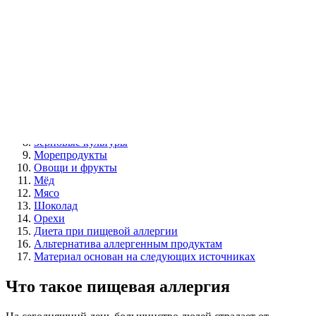
Содержание
Что такое пищевая аллергия
7 причин пищевой аллергии
Симптомы пищевой аллергии
Реакции иммунной системы
Самые аллергенные продукты
Коровье молоко
Куриные яйца
Зерновые культуры
Морепродукты
Овощи и фрукты
Мёд
Мясо
Шоколад
Орехи
Диета при пищевой аллергии
Альтернатива аллергенным продуктам
Материал основан на следующих источниках
Что такое пищевая аллергия