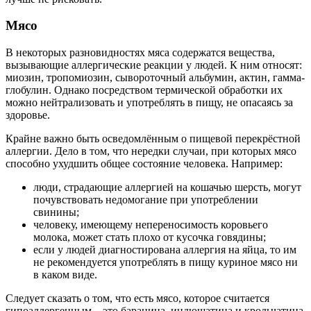
Мясо
В некоторых разновидностях мяса содержатся вещества,
вызывающие аллергические реакции у людей. К ним относят:
миозин, тропомиозин, сывороточный альбумин, актин, гамма-
глобулин. Однако посредством термической обработки их
можно нейтрализовать и употреблять в пищу, не опасаясь за
здоровье.
Крайне важно быть осведомлённым о пищевой перекрёстной
аллергии. Дело в том, что нередки случаи, при которых мясо
способно ухудшить общее состояние человека. Например:
люди, страдающие аллергией на кошачью шерсть, могут
почувствовать недомогание при употреблении
свинины;
человеку, имеющему непереносимость коровьего
молока, может стать плохо от кусочка говядины;
если у людей диагностирована аллергия на яйца, то им
не рекомендуется употреблять в пищу куриное мясо ни
в каком виде.
Следует сказать о том, что есть мясо, которое считается
гипоаллергенным – это баранина, индюшатина и крольчатина