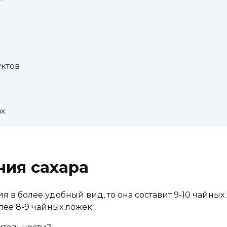
ктов
х:
ния сахара
в более удобный вид, то она составит 9-10 чайных 
ее 8-9 чайных ложек.