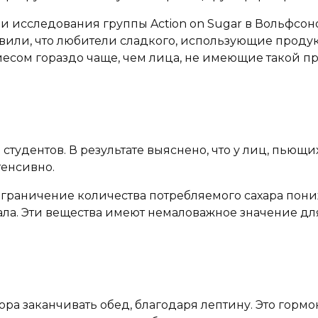
т и исследования группы Action on Sugar в Вольфс
или, что любители сладкого, использующие продук
иесом гораздо чаще, чем лица, не имеющие такой п
студентов. В результате выяснено, что у лиц, пьющ
тенсивно.
о ограничение количества потребляемого сахара по
сала. Эти вещества имеют немаловажное значение д
пора заканчивать обед, благодаря лептину. Это го