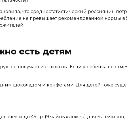
ительности?
новила, что среднестатистический россиянин потреб
ебление не превышает рекомендованной нормы в 50 г
гожителей.
жно есть детям
ю он получает из глюкозы. Если у ребенка не отмеч
 одним шоколадом и конфетами. Для детей тоже суще
 девочек и до 45 гр. (9 чайных ложек) для мальчиков;