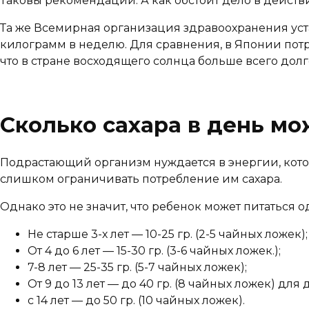
Таковы рекомендации. А как обстоит дело в действ
Та же Всемирная организация здравоохранения уста
килограмм в неделю. Для сравнения, в Японии потр
что в стране восходящего солнца больше всего дол
Сколько сахара в день мо
Подрастающий организм нуждается в энергии, котору
слишком ограничивать потребление им сахара.
Однако это не значит, что ребенок может питаться
Не старше 3-х лет — 10-25 гр. (2-5 чайных ложек);
От 4 до 6 лет — 15-30 гр. (3-6 чайных ложек.);
7-8 лет — 25-35 гр. (5-7 чайных ложек);
От 9 до 13 лет — до 40 гр. (8 чайных ложек) для
с 14 лет — до 50 гр. (10 чайных ложек).