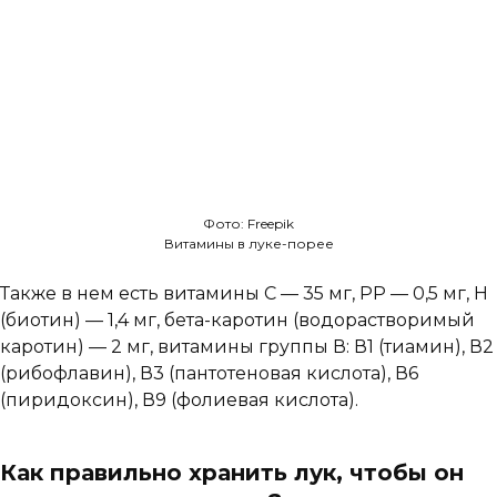
Фото: Freepik
Витамины в луке-порее
Также в нем есть витамины С — 35 мг, РР — 0,5 мг, Н
(биотин) — 1,4 мг, бета-каротин (водорастворимый
каротин) — 2 мг, витамины группы В: В1 (тиамин), В2
(рибофлавин), В3 (пантотеновая кислота), В6
(пиридоксин), В9 (фолиевая кислота).
Как правильно хранить лук, чтобы он