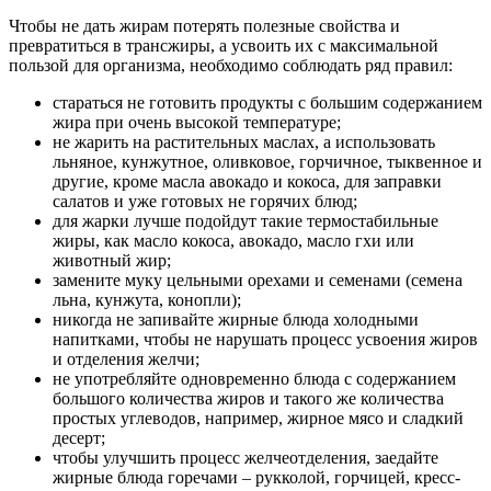
Чтобы не дать жирам потерять полезные свойства и
превратиться в трансжиры, а усвоить их с максимальной
пользой для организма, необходимо соблюдать ряд правил:
стараться не готовить продукты с большим содержанием
жира при очень высокой температуре;
не жарить на растительных маслах, а использовать
льняное, кунжутное, оливковое, горчичное, тыквенное и
другие, кроме масла авокадо и кокоса, для заправки
салатов и уже готовых не горячих блюд;
для жарки лучше подойдут такие термостабильные
жиры, как масло кокоса, авокадо, масло гхи или
животный жир;
замените муку цельными орехами и семенами (семена
льна, кунжута, конопли);
никогда не запивайте жирные блюда холодными
напитками, чтобы не нарушать процесс усвоения жиров
и отделения желчи;
не употребляйте одновременно блюда с содержанием
большого количества жиров и такого же количества
простых углеводов, например, жирное мясо и сладкий
десерт;
чтобы улучшить процесс желчеотделения, заедайте
жирные блюда горечами – рукколой, горчицей, кресс-