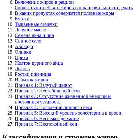
Включение жиров в рацион
Сколько употреблять жиров и как правильно это делать
В каких продуктах содержатся полезные жиры
Кунжут
Тыквенные семечки
Льняное масло
Семена льна и чиа
Свиное сало
Авокадо
Оливки
Орехи
Желток куриного яйца
Лосось
Ростки пшеницы
Избыток жиров
Признак 1: Вздутый живот
Признак 2: Нестабильный стул
Признак 3: Отсутствие жизненной энергии и
постоянная усталость
Признак 4: Появление лишнего веса
Признак 5: Высокий уровень холестерина в крови
Признак 6: Несвежее дыхание
Признак 7: Неспокойный сон
Классификация и строение жиров