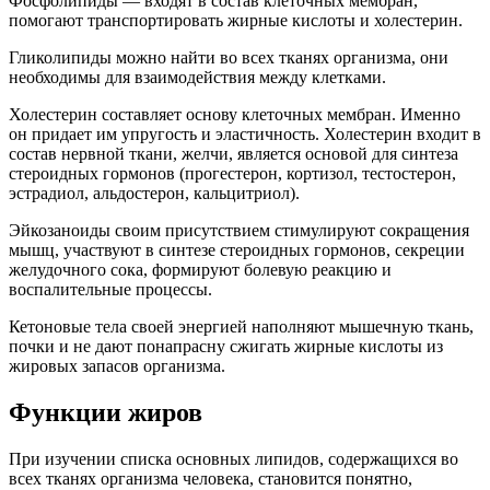
Фосфолипиды — входят в состав клеточных мембран,
помогают транспортировать жирные кислоты и холестерин.
Гликолипиды можно найти во всех тканях организма, они
необходимы для взаимодействия между клетками.
Холестерин составляет основу клеточных мембран. Именно
он придает им упругость и эластичность. Холестерин входит в
состав нервной ткани, желчи, является основой для синтеза
стероидных гормонов (прогестерон, кортизол, тестостерон,
эстрадиол, альдостерон, кальцитриол).
Эйкозаноиды своим присутствием стимулируют сокращения
мышц, участвуют в синтезе стероидных гормонов, секреции
желудочного сока, формируют болевую реакцию и
воспалительные процессы.
Кетоновые тела своей энергией наполняют мышечную ткань,
почки и не дают понапрасну сжигать жирные кислоты из
жировых запасов организма.
Функции жиров
При изучении списка основных липидов, содержащихся во
всех тканях организма человека, становится понятно,