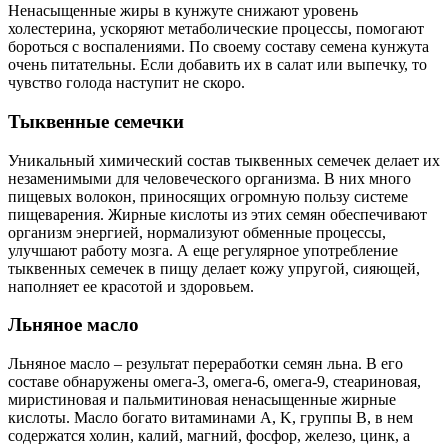
Ненасыщенные жиры в кунжуте снижают уровень
холестерина, ускоряют метаболические процессы, помогают
бороться с воспалениями. По своему составу семена кунжута
очень питательны. Если добавить их в салат или выпечку, то
чувство голода наступит не скоро.
Тыквенные семечки
Уникальный химический состав тыквенных семечек делает их
незаменимыми для человеческого организма. В них много
пищевых волокон, приносящих огромную пользу системе
пищеварения. Жирные кислоты из этих семян обеспечивают
организм энергией, нормализуют обменные процессы,
улучшают работу мозга. А еще регулярное употребление
тыквенных семечек в пищу делает кожу упругой, сияющей,
наполняет ее красотой и здоровьем.
Льняное масло
Льняное масло – результат переработки семян льна. В его
составе обнаружены омега-3, омега-6, омега-9, стеариновая,
миристиновая и пальмитиновая ненасыщенные жирные
кислоты. Масло богато витаминами A, K, группы B, в нем
содержатся холин, калий, магний, фосфор, железо, цинк, а