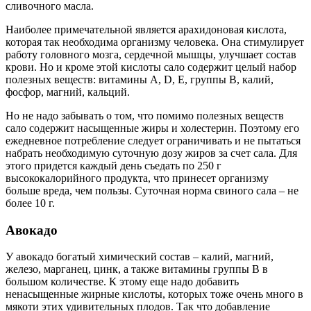
сливочного масла.
Наиболее примечательной является арахидоновая кислота,
которая так необходима организму человека. Она стимулирует
работу головного мозга, сердечной мышцы, улучшает состав
крови. Но и кроме этой кислоты сало содержит целый набор
полезных веществ: витамины A, D, E, группы B, калий,
фосфор, магний, кальций.
Но не надо забывать о том, что помимо полезных веществ
сало содержит насыщенные жиры и холестерин. Поэтому его
ежедневное потребление следует ограничивать и не пытаться
набрать необходимую суточную дозу жиров за счет сала. Для
этого придется каждый день съедать по 250 г
высококалорийного продукта, что принесет организму
больше вреда, чем пользы. Суточная норма свиного сала – не
более 10 г.
Авокадо
У авокадо богатый химический состав – калий, магний,
железо, марганец, цинк, а также витамины группы B в
большом количестве. К этому еще надо добавить
ненасыщенные жирные кислоты, которых тоже очень много в
мякоти этих удивительных плодов. Так что добавление