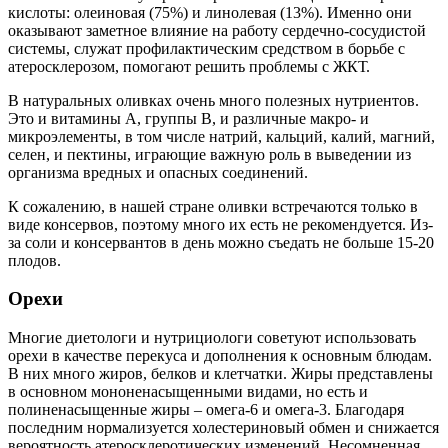
кислоты: олеиновая (75%) и линолевая (13%). Именно они
оказывают заметное влияние на работу сердечно-сосудистой
системы, служат профилактическим средством в борьбе с
атеросклерозом, помогают решить проблемы с ЖКТ.
В натуральных оливках очень много полезных нутриентов.
Это и витамины А, группы В, и различные макро- и
микроэлементы, в том числе натрий, кальций, калий, магний,
селен, и пектины, играющие важную роль в выведении из
организма вредных и опасных соединений.
К сожалению, в нашей стране оливки встречаются только в
виде консервов, поэтому много их есть не рекомендуется. Из-
за соли и консервантов в день можно съедать не больше 15-20
плодов.
Орехи
Многие диетологи и нутрициологи советуют использовать
орехи в качестве перекуса и дополнения к основным блюдам.
В них много жиров, белков и клетчатки. Жиры представлены
в основном мононенасыщенными видами, но есть и
полиненасыщенные жиры – омега-6 и омега-3. Благодаря
последним нормализуется холестериновый обмен и снижается
вероятность атеросклеротических изменений. Несомненная