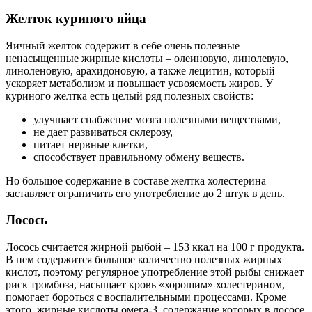
Желток куриного яйца
Яичный желток содержит в себе очень полезные
ненасыщенные жирные кислоты – олеиновую, линолевую,
линоленовую, арахидоновую, а также лецитин, который
ускоряет метаболизм и повышает усвояемость жиров. У
куриного желтка есть целый ряд полезных свойств:
улучшает снабжение мозга полезными веществами,
не дает развиваться склерозу,
питает нервные клетки,
способствует правильному обмену веществ.
Но большое содержание в составе желтка холестерина
заставляет ограничить его употребление до 2 штук в день.
Лосось
Лосось считается жирной рыбой – 153 ккал на 100 г продукта.
В нем содержится большое количество полезных жирных
кислот, поэтому регулярное употребление этой рыбы снижает
риск тромбоза, насыщает кровь «хорошим» холестерином,
помогает бороться с воспалительными процессами. Кроме
этого, жирные кислоты омега-3, содержание которых в лососе