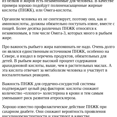
из белков и жиров есть незаменимые для человека. В качестве
примера хорошо подойдут полиненасыщенные жирные
кислоты (ПНЖК), или Омега-кислоты.
Организм человека их не синтезирует, поэтому они, как и
аминокислоты, должны обязательно поступать извне, вместе с
пищей. Более десятка различных ПНЖК относятся к
незаменимым, в том числе Омега-3, которых много в рыбьем
жире.
Про важность рыбьего жира напоминать не надо. Очень долго
он являлся единственным источником ПНЖК, особенно на
Севере, и входил в перечень продуктов, обязательных для
детей. В рыбьем жире высокий процент содержания
арахидоновой кислоты, выше, чем в растительных маслах. А
эта кислота отвечает за метаболизм человека и участвует в
воспалительных реакциях.
Важность ПНЖК для сердечно-сосудистой системы
подтверждает целый ряд факторов: кислоты снижают
количество «плохого» холестерина в крови и тем самым
уменьшают риск развития атеросклероза.
Хорошо известно профилактическое действие ПНЖК при
сахарном диабете. Они снижают вероятность проявления
инсулинорезистентности и участвуют в качестве