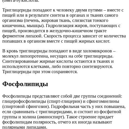
(омега-9) кислоты.
Триглицериды попадают к человеку двумя путями – вместе с
пищей или в результате синтеза в органах и тканях самого
организма (печень, жировая ткань, слизистая тонкого
кишечника, мышцы). Гидролизация жиров, поступающих с
пищей, производится в желудочно-кишечном тракте
ферментом липазой. Скорость процесса зависит от количества
попавших в организм вместе с пищей жирных кислот.
В кровь триглицериды попадают в виде хиломикронов –
молекул липопротеина, несущих на себе триглицериды.
Синтезированные жирные кислоты остаются в тканях и
используются клетками, либо повторно синтезируются.
Триглицериды при этом сохраняются.
Фосфолипиды
Фосфолипиды представляют собой две группы соединений:
глицерофосфолипиды (спирт-глицерин) и сфингомиелины
(спиртовой сфингозин). Гидрофильная часть у них повышена,
если сравнивать с триглицеридами, и состоит из фосфатной
группы и холина (аминоспирт). Такое строение придает
фосфолипидам полярность, отчего их иногда называют
полярными липидами.