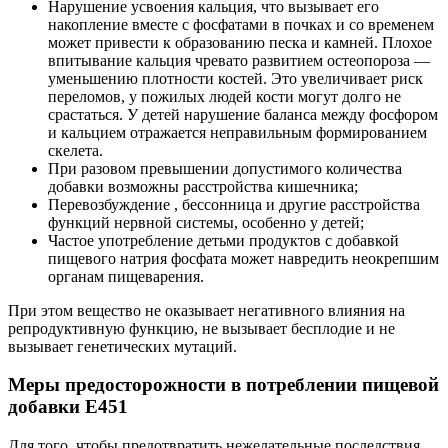
Нарушение усвоения кальция, что вызывает его
накопление вместе с фосфатами в почках и со временем
может привести к образованию песка и камней. Плохое
впитывание кальция чревато развитием остеопороза —
уменьшению плотности костей. Это увеличивает риск
переломов, у пожилых людей кости могут долго не
срастаться. У детей нарушение баланса между фосфором
и кальцием отражается неправильным формированием
скелета.
При разовом превышении допустимого количества
добавки возможны расстройства кишечника;
Перевозбуждение , бессонница и другие расстройства
функций нервной системы, особенно у детей;
Частое употребление детьми продуктов с добавкой
пищевого натрия фосфата может навредить неокрепшим
органам пищеварения.
При этом вещество не оказывает негативного влияния на
репродуктивную функцию, не вызывает бесплодие и не
вызывает генетических мутаций.
Меры предосторожности в потреблении пищевой
добавки Е451
Для того, чтобы предотвратить нежелательные последствия