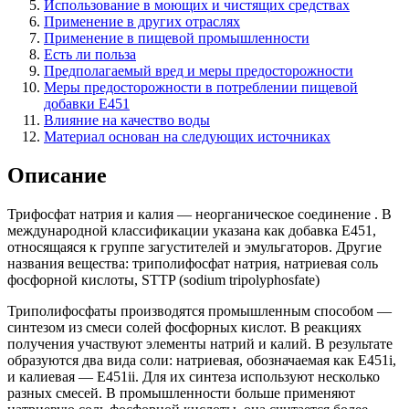
Использование в моющих и чистящих средствах
Применение в других отраслях
Применение в пищевой промышленности
Есть ли польза
Предполагаемый вред и меры предосторожности
Меры предосторожности в потреблении пищевой
добавки Е451
Влияние на качество воды
Материал основан на следующих источниках
Описание
Трифосфат натрия и калия — неорганическое соединение . В
международной классификации указана как добавка Е451,
относящаяся к группе загустителей и эмульгаторов. Другие
названия вещества: триполифосфат натрия, натриевая соль
фосфорной кислоты, STTP (sodium tripolyphosfate)
Триполифосфаты производятся промышленным способом —
синтезом из смеси солей фосфорных кислот. В реакциях
получения участвуют элементы натрий и калий. В результате
образуются два вида соли: натриевая, обозначаемая как Е451i,
и калиевая — E451ii. Для их синтеза используют несколько
разных смесей. В промышленности больше применяют