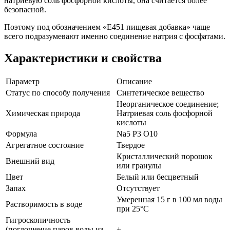
натриевую соль фосфорной кислоты, она считается более
безопасной.
Поэтому под обозначением «Е451 пищевая добавка» чаще
всего подразумевают именно соединение натрия с фосфатами.
Характеристики и свойства
Параметр
Описание
Статус по способу получения
Синтетическое вещество
Неорганическое соединение;
Химическая природа
Натриевая соль фосфорной
кислоты
Формула
Na5 P3 O10
Агрегатное состояние
Твердое
Кристаллический порошок
Внешний вид
или гранулы
Цвет
Белый или бесцветный
Запах
Отсутствует
Умеренная 15 г в 100 мл воды
Растворимость в воде
при 25°С
Гигроскопичность
(поглощение паров воды из
+