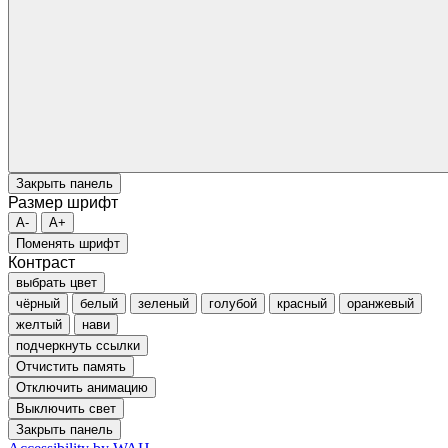
Закрыть панель
Размер шрифт
A-
A+
Поменять шрифт
Контраст
выбрать цвет
чёрный
белый
зеленый
голубой
красный
оранжевый
желтый
нави
подчеркнуть ссылки
Отчистить память
Отключить анимацию
Выключить свет
Закрыть панель