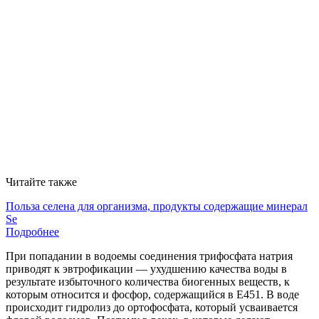
Читайте также
Польза селена для организма, продукты содержащие минерал
Se
Подробнее
При попадании в водоемы соединения трифосфата натрия
приводят к эвтрофикации — ухудшению качества воды в
результате избыточного количества биогенных веществ, к
которым относится и фосфор, содержащийся в Е451. В воде
происходит гидролиз до ортофосфата, который усваивается