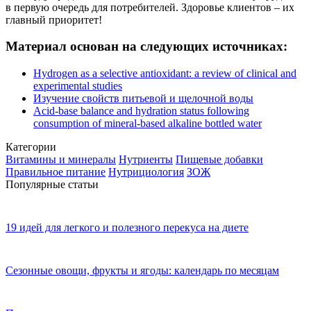
в первую очередь для потребителей. Здоровье клиентов – их
главный приоритет!
Материал основан на следующих источниках:
Hydrogen as a selective antioxidant: a review of clinical and
experimental studies
Изучение свойств питьевой и щелочной воды
Acid-base balance and hydration status following
consumption of mineral-based alkaline bottled water
Категории
Витамины и минералы
Нутриенты
Пищевые добавки
Правильное питание
Нутрициология
ЗОЖ
Популярные статьи
19 идей для легкого и полезного перекуса на диете
Сезонные овощи, фрукты и ягоды: календарь по месяцам