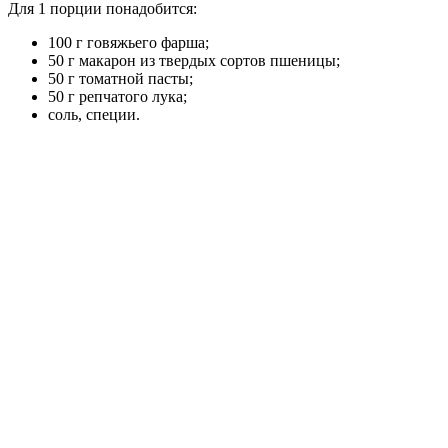
Для 1 порции понадобится:
100 г говяжьего фарша;
50 г макарон из твердых сортов пшеницы;
50 г томатной пасты;
50 г репчатого лука;
соль, специи.