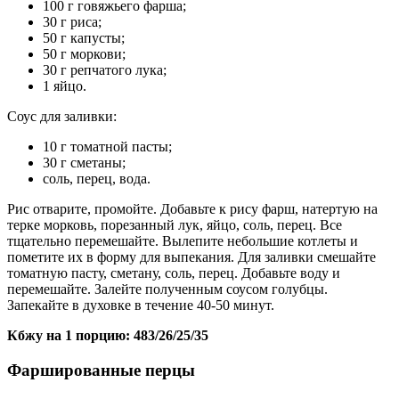
100 г говяжьего фарша;
30 г риса;
50 г капусты;
50 г моркови;
30 г репчатого лука;
1 яйцо.
Соус для заливки:
10 г томатной пасты;
30 г сметаны;
соль, перец, вода.
Рис отварите, промойте. Добавьте к рису фарш, натертую на
терке морковь, порезанный лук, яйцо, соль, перец. Все
тщательно перемешайте. Вылепите небольшие котлеты и
пометите их в форму для выпекания. Для заливки смешайте
томатную пасту, сметану, соль, перец. Добавьте воду и
перемешайте. Залейте полученным соусом голубцы.
Запекайте в духовке в течение 40-50 минут.
Кбжу на 1 порцию: 483/26/25/35
Фаршированные перцы