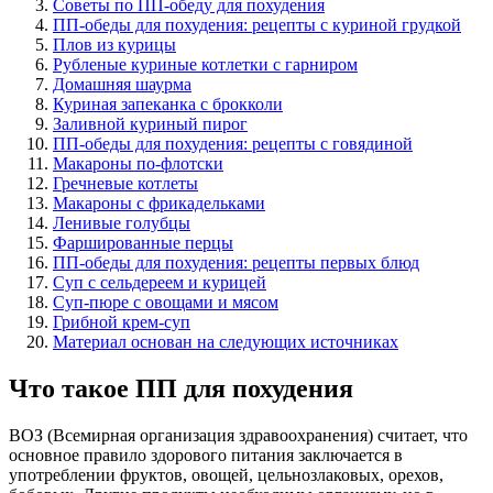
Советы по ПП-обеду для похудения
ПП-обеды для похудения: рецепты с куриной грудкой
Плов из курицы
Рубленые куриные котлетки с гарниром
Домашняя шаурма
Куриная запеканка с брокколи
Заливной куриный пирог
ПП-обеды для похудения: рецепты с говядиной
Макароны по-флотски
Гречневые котлеты
Макароны с фрикадельками
Ленивые голубцы
Фаршированные перцы
ПП-обеды для похудения: рецепты первых блюд
Суп с сельдереем и курицей
Суп-пюре с овощами и мясом
Грибной крем-суп
Материал основан на следующих источниках
Что такое ПП для похудения
ВОЗ (Всемирная организация здравоохранения) считает, что
основное правило здорового питания заключается в
употреблении фруктов, овощей, цельнозлаковых, орехов,