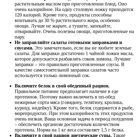
растительным маслом при приготовлении блюд. Оно
очень калорийное. На одну столовую ложку приходится
120 калорий. Кроме того, продукты способны
впитывать до 30 % растительного жира, особенно
овощи. Лучше не жарьте, а тушите, запекайте,
отваривайте. Очень полезны овощи, приготовленные на
пару.
Не заправляйте салаты готовыми заправками и
соусами.
Это замечательно, если вы не любите зеленые
салаты. Для заправки достаточно 1 чайной ложки масла,
которое допускается разбавлять соком лимона. Лучшие
заправки – это правильно приготовленные соусы. В
качестве самостоятельной заправки салатов часто
используется только лимонный сок.
Включите белок в свой обеденный рацион.
Правильное питание предполагает наличие в еде
протеинов. Поэтому важно включить в пп-обед
нежирные сорта мяса (говядину, телятину, кролика,
курицу, индейку). Кроме того, белок содержится в рыбе,
морепродуктах. При этом калорийность этих продуктов
очень низкая. Ваша основная задача в период похудения
– обеспечить организм достаточным количеством
протеина. Норма на 1 кг веса составляет 1,5 г белка.
Включите в свой рацион диетические супы.
Такие