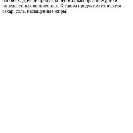
бобовых. Другие продукты необходимы организму, но в
определенных количествах. К таким продуктам относятся
сахар, соль, насыщенные жиры.