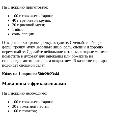
На 1 порцию приготовьте:
100 г говяжьего фарша;
40 г гречневой крупы;
20 г рисовой муки;
1 яйцо;
соль, специи.
Отварите в кастрюле гречку, остудите. Смешайте в блюде
фарш, гречку, муку. Добавьте яйцо, соль, специи и хорошо
перемешайте. Сделайте небольшие котлеты, которые можете
поместить в духовку для запекания или обжарить на
сковороде с антипригарным покрытием. В качестве гарнира
подойдет овощной салат.
Кбжу на 1 порцию: 500/28/23/44
Макароны с фрикадельками
На 1 порцию необходимо:
100 г говяжьего фарша;
30 г томатной пасты;
100 г томатов;