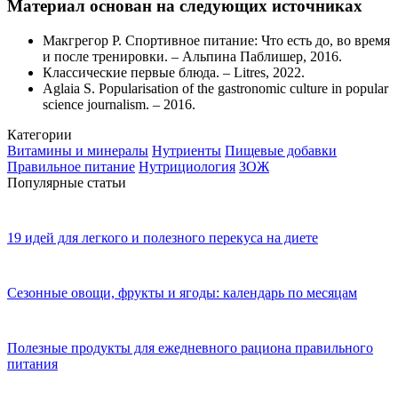
Материал основан на следующих источниках
Макгрегор Р. Спортивное питание: Что есть до, во время
и после тренировки. – Альпина Паблишер, 2016.
Классические первые блюда. – Litres, 2022.
Aglaia S. Popularisation of the gastronomic culture in popular
science journalism. – 2016.
Категории
Витамины и минералы
Нутриенты
Пищевые добавки
Правильное питание
Нутрициология
ЗОЖ
Популярные статьи
19 идей для легкого и полезного перекуса на диете
Сезонные овощи, фрукты и ягоды: календарь по месяцам
Полезные продукты для ежедневного рациона правильного
питания