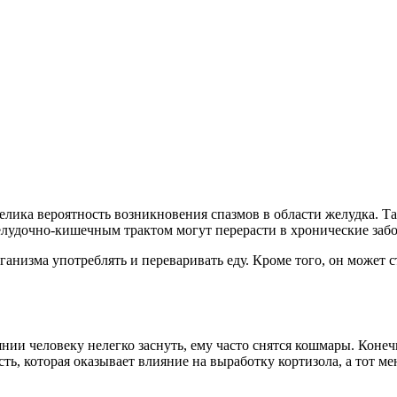
велика вероятность возникновения спазмов в области желудка. Т
елудочно-кишечным трактом могут перерасти в хронические забо
рганизма употреблять и переваривать еду. Кроме того, он може
янии человеку нелегко заснуть, ему часто снятся кошмары. Коне
сть, которая оказывает влияние на выработку кортизола, а тот 