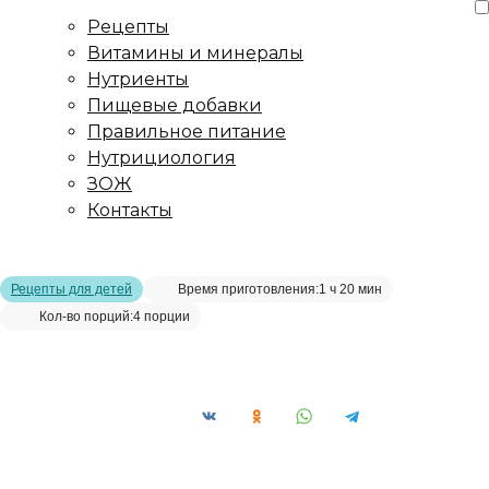
Рецепты
Витамины и минералы
Нутриенты
Пищевые добавки
Правильное питание
Нутрициология
ЗОЖ
Контакты
Главная страница
/
Рецепты
/
Миндально-кокосовый ПП-кулич
Рецепты для детей
Время приготовления:
1 ч 20 мин
Кол-во порций:
4 порции
Миндально-кокосовый ПП-кулич__
Сохранить рецепт: