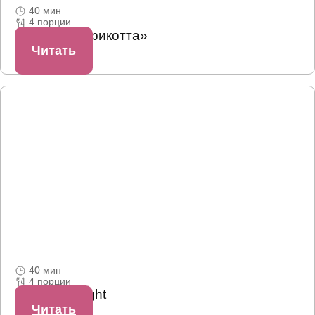
40 мин
4 порции
Веганская «рикотта»
Читать
40 мин
4 порции
Салат Avolight
Читать