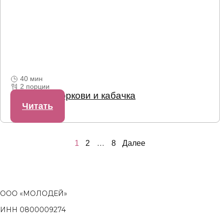
40 мин
2 порции
Лапша из моркови и кабачка
Читать
Пагинация
1
2
…
8
Далее
записей
ООО «МОЛОДЕЙ»
ИНН 0800009274