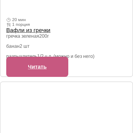
20 мин
1 порция
Вафли из гречки
гречка зеленая
200г
банан
2 шт
разрыхлитель
1/2 ч.л. (можно и без него)
Читать