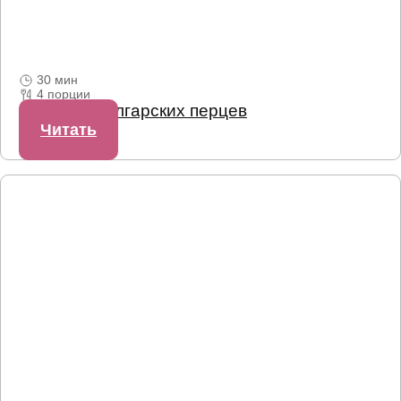
30 мин
4 порции
Паста из болгарских перцев
Читать