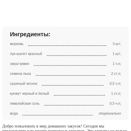
Ингредиенты:
морковь
3 шт;
лук-шалот красный
1 шт;
зира/ кумин
1 ч.л;
семена льна
2 ст.л;
сушеный чеснок
0,5 ч.л;
кунжут черный и белый
1 ст.л;
гималайская соль
0,5 ч.л;
вода
опционально
Добро пожаловать в мир домашних закусок! Сегодня мы
представляем вам рецепт морковных крекеров. Эти крекеры не только