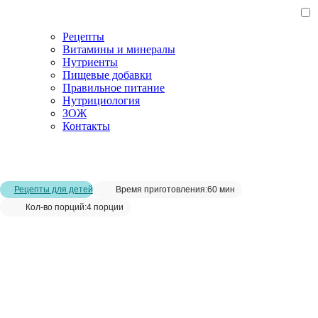
Рецепты
Витамины и минералы
Нутриенты
Пищевые добавки
Правильное питание
Нутрициология
ЗОЖ
Контакты
Главная страница
/
Рецепты
/
Морковные крекеры домашний
рецепт
Рецепты для детей
Время приготовления:
60 мин
Кол-во порций:
4 порции
Морковные крекеры домашний
рецепт__
Сохранить рецепт: