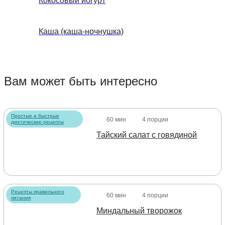
Кокосовый йогурт
Каша (каша-ночнушка)
Вам может быть интересно
Простые и быстрые
60 мин
4 порции
диетические рецепты
Тайский салат с говядиной
Рецепты правильного
60 мин
4 порции
питания
Миндальный творожок