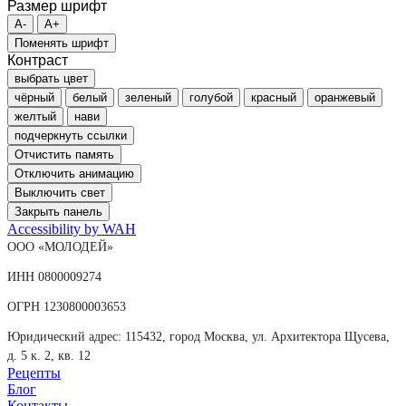
Размер шрифт
A-
A+
Поменять шрифт
Контраст
выбрать цвет
чёрный
белый
зеленый
голубой
красный
оранжевый
желтый
нави
подчеркнуть ссылки
Отчистить память
Отключить анимацию
Выключить свет
Закрыть панель
Accessibility by WAH
ООО «МОЛОДЕЙ»
ИНН 0800009274
ОГРН 1230800003653
Юридический адрес: 115432, город Москва, ул. Архитектора Щусева,
д. 5 к. 2, кв. 12
Рецепты
Блог
Контакты