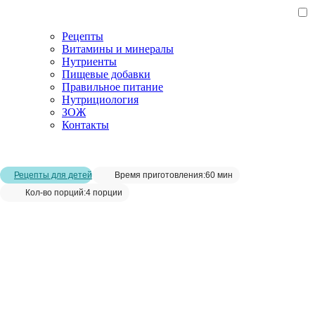
Рецепты
Витамины и минералы
Нутриенты
Пищевые добавки
Правильное питание
Нутрициология
ЗОЖ
Контакты
Главная страница
/
Рецепты
/
Овощной суп с индейкой
Рецепты для детей
Время приготовления:
60 мин
Кол-во порций:
4 порции
Овощной суп с индейкой__
Сохранить рецепт: