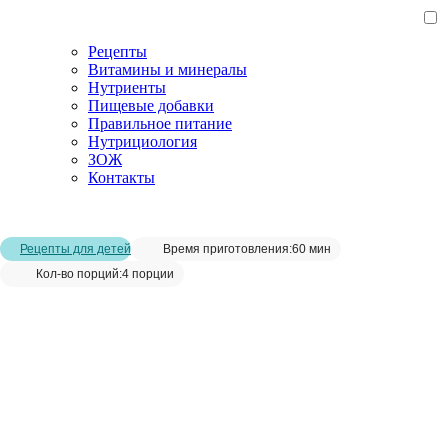
Рецепты
Витамины и минералы
Нутриенты
Пищевые добавки
Правильное питание
Нутрициология
ЗОЖ
Контакты
Главная страница
/
Рецепты
/
Тыква с бараниной
Рецепты для детей
Время приготовления:
60 мин
Кол-во порций:
4 порции
Тыква с бараниной__
Сохранить рецепт: