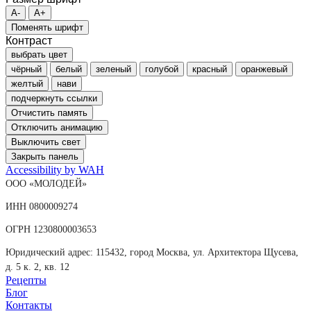
A-
A+
Поменять шрифт
Контраст
выбрать цвет
чёрный
белый
зеленый
голубой
красный
оранжевый
желтый
нави
подчеркнуть ссылки
Отчистить память
Отключить анимацию
Выключить свет
Закрыть панель
Accessibility by WAH
ООО «МОЛОДЕЙ»
ИНН 0800009274
ОГРН 1230800003653
Юридический адрес: 115432, город Москва, ул. Архитектора Щусева,
д. 5 к. 2, кв. 12
Рецепты
Блог
Контакты