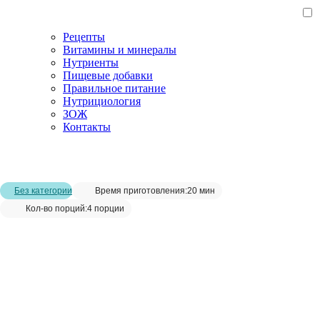
Рецепты
Витамины и минералы
Нутриенты
Пищевые добавки
Правильное питание
Нутрициология
ЗОЖ
Контакты
Главная страница
/
Рецепты
/
Овощной салат из белокочанной
капусты с огурцами и мятой
Без категории
Время приготовления:
20 мин
Кол-во порций:
4 порции
Овощной салат из белокочанной
капусты с огурцами и мятой__
Сохранить рецепт: