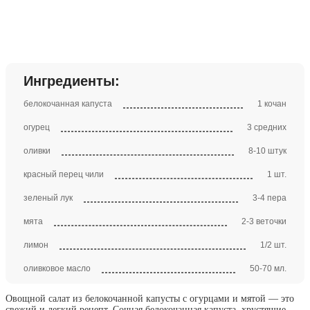
Ингредиенты:
белокочанная капуста
1 кочан
огурец
3 средних
оливки
8-10 штук
красный перец чили
1 шт.
зеленый лук
3-4 пера
мята
2-3 веточки
лимон
1/2 шт.
оливковое масло
50-70 мл.
Овощной салат из белокочанной капусты с огурцами и мятой — это
свежий и легкий рецепт. Сочная белокочанная капуста, хрустящие