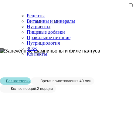
Рецепты
Витамины и минералы
Нутриенты
Пищевые добавки
Правильное питание
Нутрициология
ЗОЖ
Контакты
Главная страница
/
Рецепты
/
Запечённые шампиньоны и филе
палтуса
Без категории
Время приготовления:
40 мин
Кол-во порций:
2 порции
Запечённые шампиньоны и филе
палтуса__
Сохранить рецепт: