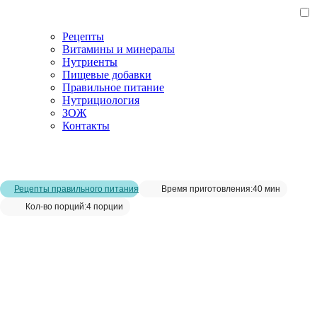
Рецепты
Витамины и минералы
Нутриенты
Пищевые добавки
Правильное питание
Нутрициология
ЗОЖ
Контакты
Главная страница
/
Рецепты
/
Блюда из зеленой чечевицы:
тефтели
Рецепты правильного питания
Время приготовления:
40 мин
Кол-во порций:
4 порции
Блюда из зеленой чечевицы:
тефтели__
Сохранить рецепт: