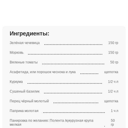
Ингредиенты:
Зелёная чечевица
150 гр
Морковь
150 гр
Вяленые томаты
50 гр
Асафетида, или порошок чеснока и лука
щепотка
Куркума
1/2 ч л
Сушеный базилик
1/2 ч л
Перец чёрный молотый
щепотка
Паприка молотая
1 ч л
Панировка по желанию: Полента /кукурузная крупа
50
мелкая
гр