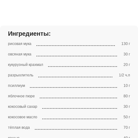
Ингредиенты:
рисовая мука
130 г
овсяная мука
30 г
кукурузный крахмал
20 г
разрыхлитель
1/2 ч.л
псиллиум
10 г
яблочное пюре
80 г
кокосовый сахар
30 г
кокосовое масло
50 г
тёплая вода
70 г