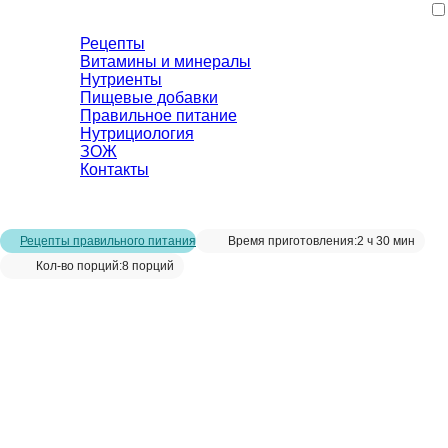
Рецепты
Витамины и минералы
Нутриенты
Пищевые добавки
Правильное питание
Нутрициология
ЗОЖ
Контакты
Главная страница
/
Рецепты
/
Галета с персиками
Рецепты правильного питания
Время приготовления:
2 ч 30 мин
Кол-во порций:
8 порций
Галета с персиками__
Сохранить рецепт: