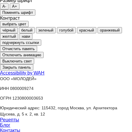
Размер шрифт
A-
A+
Поменять шрифт
Контраст
выбрать цвет
чёрный
белый
зеленый
голубой
красный
оранжевый
желтый
нави
подчеркнуть ссылки
Отчистить память
Отключить анимацию
Выключить свет
Закрыть панель
Accessibility by WAH
ООО «МОЛОДЕЙ»
ИНН 0800009274
ОГРН 1230800003653
Юридический адрес: 115432, город Москва, ул. Архитектора
Щусева, д. 5 к. 2, кв. 12
Рецепты
Блог
Контакты