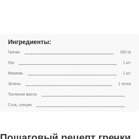
Ингредиенты:
Гречка
350 гр
Лук
1 шт
Морковь
1 шт
Зелень
1 пучок
Топленое масло
Соль, специи
Пошаговый рецепт гречки