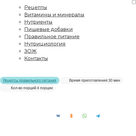
Рецепты
Витамины и минералы
Нутриенты
Пищевые добавки
Правильное питание
Нутрициология
ЗОЖ
Контакты
Главная страница
/
Рецепты
/
Гречка с овощами
Рецепты правильного питания
Время приготовления:
30 мин
Кол-во порций:
4 порции
Гречка с овощами__
Сохранить рецепт: