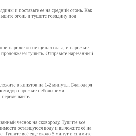
ядины и поставьте ее на средний огонь. Как
еньшите огонь и тушите говядину под
.
ри нарезке он не щипал глаза, и нарежьте
 и продолжаем тушить. Отправьте нарезанный
ложите в кипяток на 1-2 минуты. Благодаря
 помидор нарежьте небольшими
и перемешайте.
езанный чеснок на сковороду. Тушите всё
одимости оставшуюся воду и выложите её на
те. Тушите всё еще около 5 минут и снимите