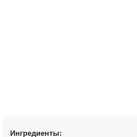
Лобио с говядин
Сохранить рецепт:
Ингредиенты: