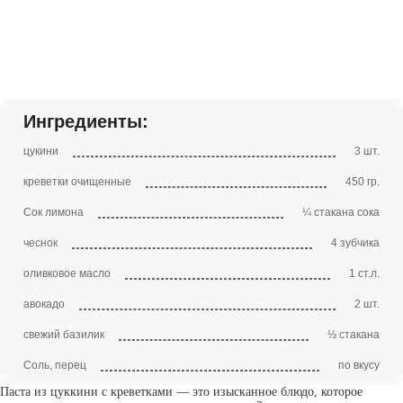
Ингредиенты:
цукини
3 шт.
креветки очищенные
450 гр.
Сок лимона
¼ стакана сока
чеснок
4 зубчика
оливковое масло
1 ст.л.
авокадо
2 шт.
свежий базилик
½ стакана
Соль, перец
по вкусу
Паста из цуккини с креветками — это изысканное блюдо, которое