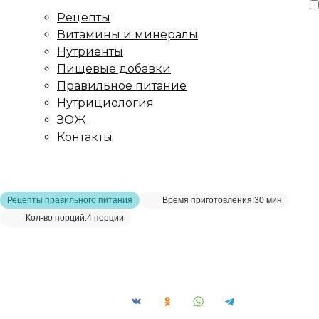
Рецепты
Витамины и минералы
Нутриенты
Пищевые добавки
Правильное питание
Нутрициология
ЗОЖ
Контакты
Главная страница
/
Рецепты
/
Паста из цуккини с креветками.
Рецепт с фото
Рецепты правильного питания
Время приготовления:
30 мин
Кол-во порций:
4 порции
Паста из цуккини с креветками. Рецепт
с фото__
Сохранить рецепт: