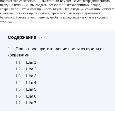
поразит вас свежестью и изысканным вкусом. Заменяя традиционную
пасту на цуккини, мы создаем легкое и низкокалорийное блюдо,
сохраняя при этом насыщенность вкуса. Это блюда — сочетание нежных
креветок, освежающего лимона, кремового авокадо и ароматного
базилика. Готовьте этот рецепт, чтобы насладиться легким и вкусным
ужином.
Содержание
Пошаговое приготовление пасты из цукини с
креветками
Шаг 1
Шаг 2
Шаг 3
Шаг 4
Шаг 5
Шаг 6
Шаг 7