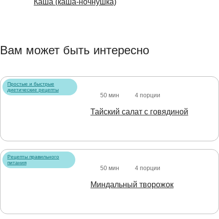
Каша (каша-ночнушка)
Вам может быть интересно
Простые и быстрые
диетические рецепты
50 мин
4 порции
Тайский салат с говядиной
Рецепты правильного
питания
50 мин
4 порции
Миндальный творожок