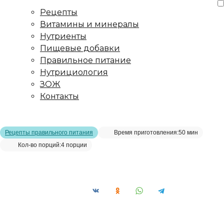
Рецепты
Витамины и минералы
Нутриенты
Пищевые добавки
Правильное питание
Нутрициология
ЗОЖ
Контакты
Главная страница
/
Рецепты
/
Пюре из пряной моркови
Рецепты правильного питания
Время приготовления:
50 мин
Кол-во порций:
4 порции
Пюре из пряной моркови__
Сохранить рецепт: