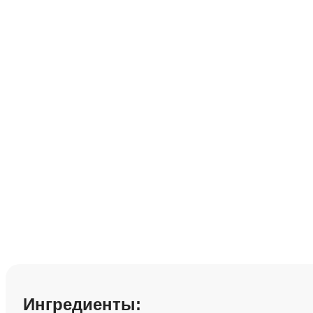
Рецепт хлеба бе
Сохранить рецепт:
Ингредиенты: