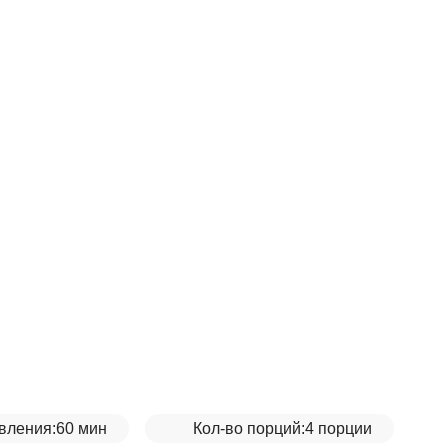
уховке
вления:
60 мин
Кол-во порций:
4 порции