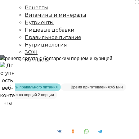
Рецепты
Витамины и минералы
Нутриенты
Пищевые добавки
Правильное питание
Нутрициология
ЗОЖ
Контакты
Главная страница
/
Рецепты
/
Рецепт салата с курицей и
болгарским перцем
Рецепты правильного питания
Время приготовления:
45 мин
Кол-во порций:
2 порции
Рецепт салата с курицей и болгарским
перцем__
Сохранить рецепт: