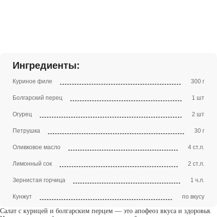
Ингредиенты:
Куриное филе
300 г
Болгарский перец
1 шт
Огурец
2 шт
Петрушка
30 г
Оливковое масло
4 ст.л.
Лимонный сок
2 ст.л.
Зернистая горчица
1 ч.л.
Кунжут
по вкусу
Салат с курицей и болгарским перцем — это апофеоз вкуса и здоровья.