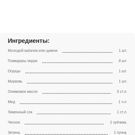
Ингредиенты:
Молодой кабачок или цукини
1 шт.
Помидоры черри
8 шт.
Огурцы
1 шт.
Морковь
1 шт.
Оливковое масло
5 ст.л.
Мед
1 ч.л.
Лимонный сок
1 ст.л.
Чеснок
2 зубчика.
Зелень
1 пучок.