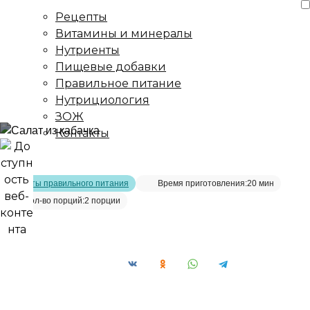
Рецепты
Витамины и минералы
Нутриенты
Пищевые добавки
Правильное питание
Нутрициология
ЗОЖ
Контакты
Главная страница
/
Рецепты
/
Салат из кабачков
Рецепты правильного питания
Время приготовления:
20 мин
Кол-во порций:
2 порции
Салат из кабачков__
Сохранить рецепт: