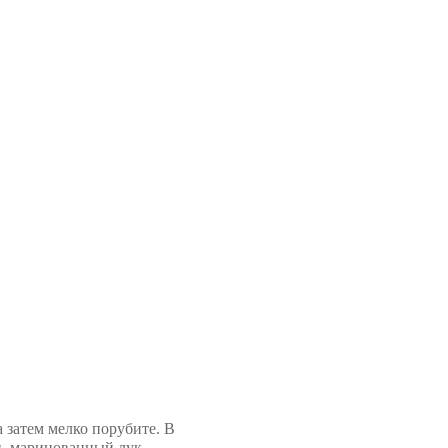
 затем мелко порубите. В
ц, маринованный лук,