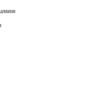
цуккини
з