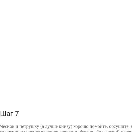
Шаг 7
Чеснок и петрушку (а лучше кинзу) хорошо помойте, обсушите, а
салатник выложите вареную говядину, фасоль, болгарский пере