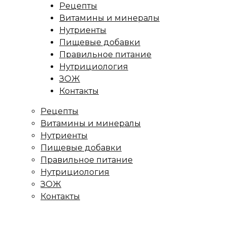
Рецепты
Витамины и минералы
Нутриенты
Пищевые добавки
Правильное питание
Нутрициология
ЗОЖ
Контакты
Рецепты
Витамины и минералы
Нутриенты
Пищевые добавки
Правильное питание
Нутрициология
ЗОЖ
Контакты
ница
/
Рецепты
/
Салат с говядиной и красной фасолью