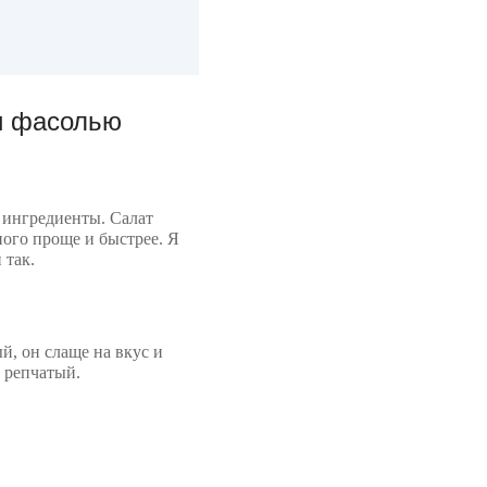
и фасолью
 ингредиенты. Салат
ого проще и быстрее. Я
 так.
й, он слаще на вкус и
 репчатый.