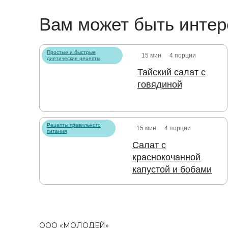
Вам может быть интер
Простые и быстрые
15 мин
4 порции
диетические рецепты
Тайский салат с
говядиной
Рецепты правильного
15 мин
4 порции
питания
Салат с
краснокочанной
капустой и бобами
ООО «МОЛОДЕЙ»