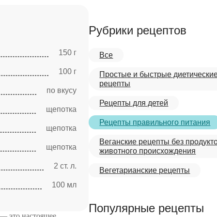
Рубрики рецептов
150 г
Все
100 г
Простые и быстрые диетически
рецепты
по вкусу
Рецепты для детей
щепотка
Рецепты правильного питания
щепотка
Веганские рецепты без продукт
щепотка
животного происхождения
2 ст. л.
Вегетарианские рецепты
100 мл
Популярные рецепты
 — это настоящее