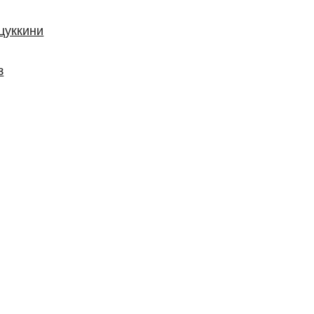
цуккини
з