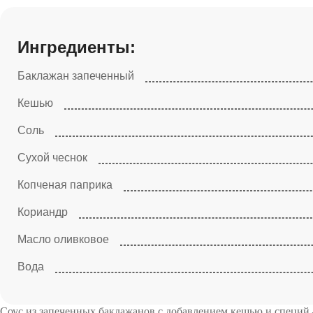
Ингредиенты:
Баклажан запеченный
Кешью
Соль
Сухой чеснок
Копченая паприка
Кориандр
Масло оливковое
Вода
Соус из запеченных баклажанов с добавлением кешью и специй