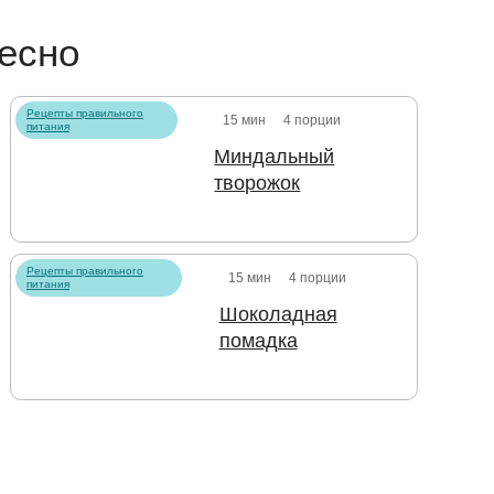
есно
Рецепты правильного
15 мин
4 порции
питания
Миндальный
творожок
Рецепты правильного
15 мин
4 порции
питания
Шоколадная
помадка