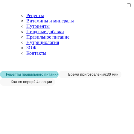
Рецепты
Витамины и минералы
Нутриенты
Пищевые добавки
Правильное питание
Нутрициология
ЗОЖ
Контакты
Главная страница
/
Рецепты
/
Спринг-роллы
Рецепты правильного питания
Время приготовления:
30 мин
Кол-во порций:
4 порции
Спринг-роллы__
Сохранить рецепт: