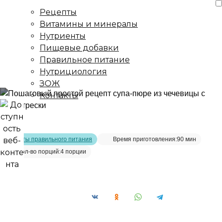
Рецепты
Витамины и минералы
Нутриенты
Пищевые добавки
Правильное питание
Нутрициология
ЗОЖ
Контакты
Главная страница
/
Рецепты
/
Суп-пюре из чечевицы с филе
трески
Рецепты правильного питания
Время приготовления:
90 мин
Кол-во порций:
4 порции
Суп-пюре из чечевицы с филе трески__
Сохранить рецепт: