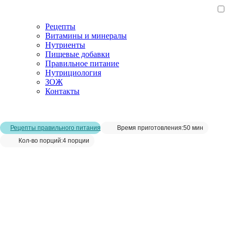
Рецепты
Витамины и минералы
Нутриенты
Пищевые добавки
Правильное питание
Нутрициология
ЗОЖ
Контакты
Главная страница
/
Рецепты
/
Тушеные куриные сердечки в овощах
Рецепты правильного питания
Время приготовления:
50 мин
Кол-во порций:
4 порции
Тушеные куриные сердечки в овощах__
Сохранить рецепт: