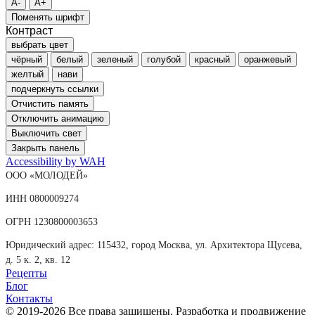
A-
A+
Поменять шрифт
Контраст
выбрать цвет
чёрный
белый
зеленый
голубой
красный
оранжевый
желтый
нави
подчеркнуть ссылки
Отчистить память
Отключить анимацию
Выключить свет
Закрыть панель
Accessibility by WAH
ООО «МОЛОДЕЙ»
ИНН 0800009274
ОГРН 1230800003653
Юридический адрес: 115432, город Москва, ул. Архитектора Щусева,
д. 5 к. 2, кв. 12
Рецепты
Блог
Контакты
© 2019-2026 Все права защищены. Разработка и продвижение