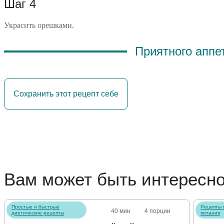
Шаг 4
Украсить орешками.
Приятного аппе
Сохранить этот рецепт себе
Вам может быть интересн
Простые и быстрые
Рецепты 
40 мин
4 порции
диетические рецепты
питания