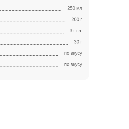
250 мл
200 г
3 ст.л.
30 г
по вкусу
по вкусу