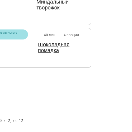
Миндальный
творожок
правильного
40 мин
4 порции
Шоколадная
помадка
 к. 2, кв. 12