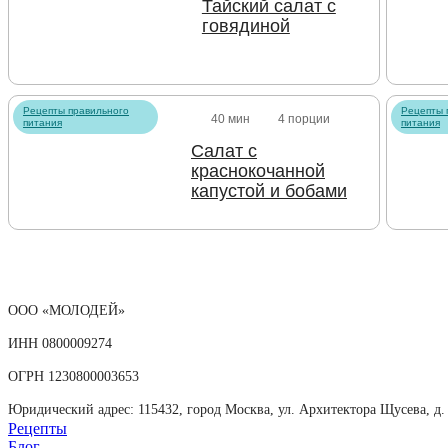
Тайский салат с
говядиной
Рецепты правильного
Рецепты 
40 мин
4 порции
питания
питания
Салат с
краснокочанной
капустой и бобами
ООО «МОЛОДЕЙ»
ИНН 0800009274
ОГРН 1230800003653
Юридический адрес: 115432, город Москва, ул. Архитектора Щусева, д. 5
Рецепты
Блог