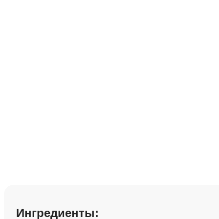
Веганский йогур
Сохранить рецепт:
Ингредиенты: