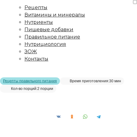
Рецепты
Витамины и минералы
Нутриенты
Пищевые добавки
Правильное питание
Нутрициология
ЗОЖ
Контакты
Главная страница
/
Рецепты
/
Запеченный стейк горбуши
Рецепты правильного питания
Время приготовления:
30 мин
Кол-во порций:
2 порции
Запеченный стейк горбуши__
Сохранить рецепт: