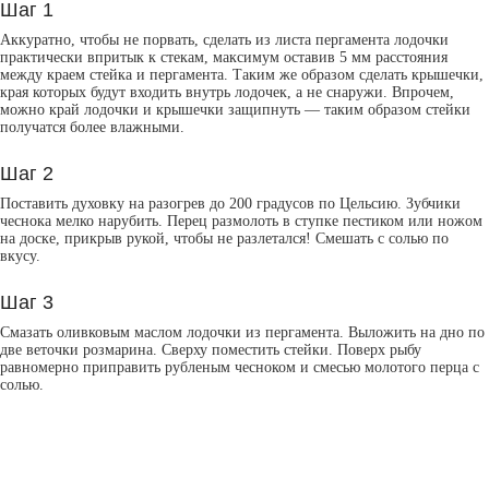
Шаг 1
Аккуратно, чтобы не порвать, сделать из листа пергамента лодочки
практически впритык к стекам, максимум оставив 5 мм расстояния
между краем стейка и пергамента. Таким же образом сделать крышечки,
края которых будут входить внутрь лодочек, а не снаружи. Впрочем,
можно край лодочки и крышечки защипнуть — таким образом стейки
получатся более влажными.
Шаг 2
Поставить духовку на разогрев до 200 градусов по Цельсию. Зубчики
чеснока мелко нарубить. Перец размолоть в ступке пестиком или ножом
на доске, прикрыв рукой, чтобы не разлетался! Смешать с солью по
вкусу.
Шаг 3
Смазать оливковым маслом лодочки из пергамента. Выложить на дно по
две веточки розмарина. Сверху поместить стейки. Поверх рыбу
равномерно приправить рубленым чесноком и смесью молотого перца с
солью.