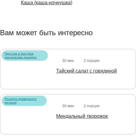
Каша (каша-ночнушка)
Вам может быть интересно
Простые и быстрые
диетические рецепты
30 мин
2 порции
Тайский салат с говядиной
Рецепты правильного
питания
30 мин
2 порции
Миндальный творожок