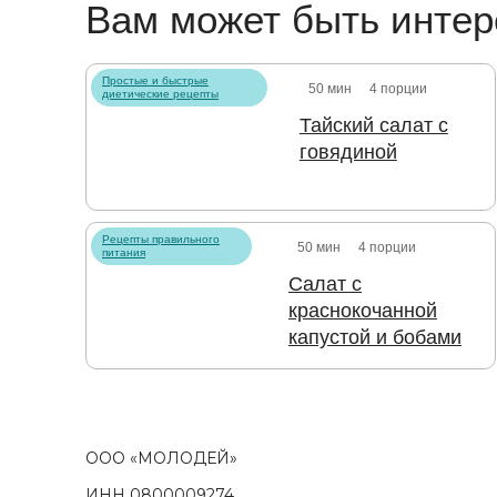
Вам может быть интер
Простые и быстрые
50 мин
4 порции
диетические рецепты
Тайский салат с
говядиной
Рецепты правильного
50 мин
4 порции
питания
Салат с
краснокочанной
капустой и бобами
ООО «МОЛОДЕЙ»
ИНН 0800009274