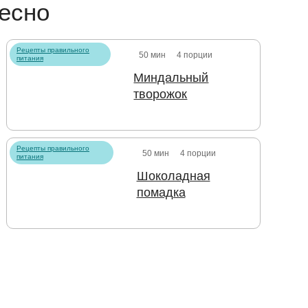
есно
Рецепты правильного
50 мин
4 порции
питания
Миндальный
творожок
Рецепты правильного
50 мин
4 порции
питания
Шоколадная
помадка