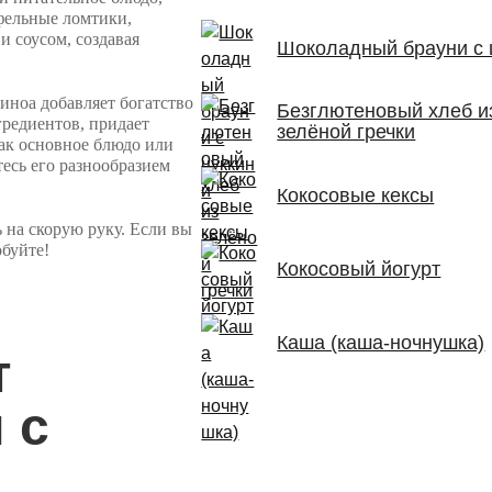
фельные ломтики,
и соусом, создавая
Шоколадный брауни с 
иноа добавляет богатство
Безглютеновый хлеб и
гредиентов, придает
зелёной гречки
ак основное блюдо или
тесь его разнообразием
Кокосовые кексы
 на скорую руку. Если вы
обуйте!
Кокосовый йогурт
Каша (каша-ночнушка)
т
 с