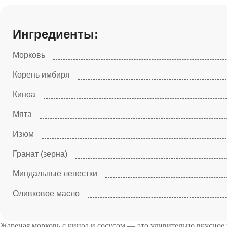
Ингредиенты:
Морковь
Корень имбиря
Киноа
Мята
Изюм
Гранат (зерна)
Миндальные лепестки
Оливковое масло
Жареная морковь с киноа и сосусом — это удивительно вкусное 