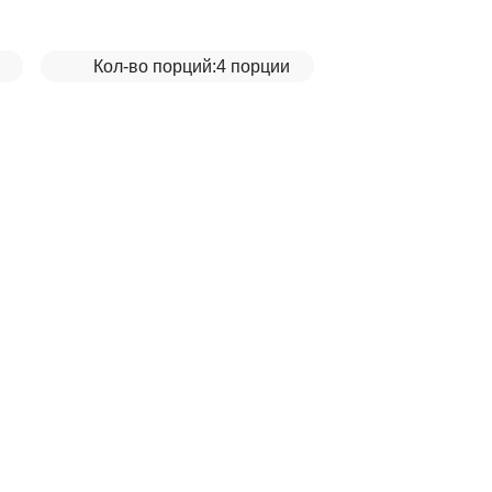
Кол-во порций:
4 порции
киноа и соусом_