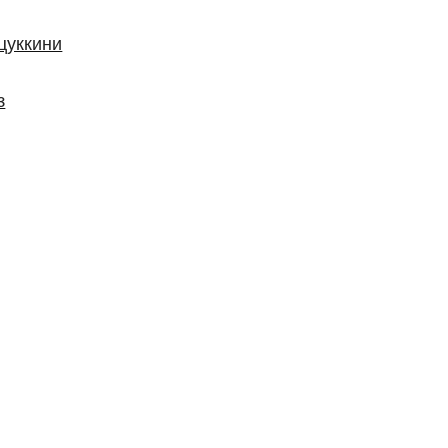
цуккини
з